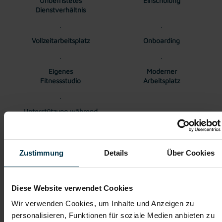
Unbefristetes
Einschulung
Dienstverhältnis
Vollzeitarbeitsplatz
Onboarding
Eigenes
Moderner
Fitnessstudio
Arbeitsplatz
Unterstützung während
des gesamten
Bewerbungsprozesses
Zustimmung
Details
Über Cookies
Gehalt
Kollektivvertraglicher Mindestlohn EUR 2.948,85 brutto pro
Diese Website verwendet Cookies
Monat. Überzahlung auf Grund von Qualifikation und
Wir verwenden Cookies, um Inhalte und Anzeigen zu
Berufserfahrung möglich.
personalisieren, Funktionen für soziale Medien anbieten zu