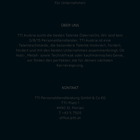
Für Unternehmen
ÜBER UNS
TTI Austria sucht die besten Talente Österreichs. Wir sind kein
0/8/15 Personaldienstleister, TTI Austria ist eine
Talenteschmiede, die besondere Talente motiviert, fordert,
fördert und mit den besten Unternehmen zusammenbringt. Ob
Holz-, Metall- sowie Technikfreak oder kaufmännisches Genie,
wir finden
den perfekten
Job für deinen nächsten
Karrieresprung.
KONTAKT
TTI Personaldienstleistung GmbH & Co KG
TTI-Platz 1
4490 St. Florian
T
+43 5 7505
office@tti.at