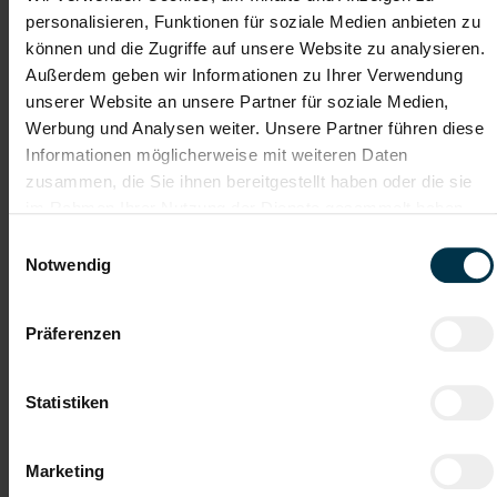
geforderten Qualifikationen mitzubringen. Verzichte auf
personalisieren, Funktionen für soziale Medien anbieten zu
Standardfloskeln à la „mit großem Interesse habe ich Ihr
Stelleninserat gelesen…“. Vergiss nicht, eine Signatur mit deinen
können und die Zugriffe auf unsere Website zu analysieren.
Kontaktdaten anzufügen.
Außerdem geben wir Informationen zu Ihrer Verwendung
unserer Website an unsere Partner für soziale Medien,
Werbung und Analysen weiter. Unsere Partner führen diese
Informationen möglicherweise mit weiteren Daten
Weitere Tipps zum Bewerbungsschreiben
zusammen, die Sie ihnen bereitgestellt haben oder die sie
im Rahmen Ihrer Nutzung der Dienste gesammelt haben.
Einwilligungsauswahl
Notwendig
Präferenzen
Statistiken
Marketing