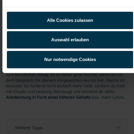
Alle Cookies zulassen
Auswahl erlauben
Gehalt
Nur notwendige Cookies
Gehaltsverhandlungen sind nie einfach
und gehören auch nicht
zum beruflichen Alltag. Es ist daher ganz normal, wenn du vor
dem Gespräch mit deinem Vorgesetzten nervös bist. Mache dir
bewusst: Du forderst nicht einfach mehr Geld, sondern du hast
mit Einsatz und Leistung überzeugt und wünscht dir dafür
Anerkennung in Form eines höheren Gehalts
bzw. mehr Lohns.
Weitere Tipps