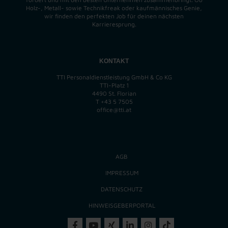
Holz-, Metall- sowie Technikfreak oder kaufmännisches Genie,
wir finden
den perfekten
Job für deinen nächsten
Karrieresprung.
KONTAKT
TTI Personaldienstleistung GmbH & Co KG
TTI-Platz 1
4490 St. Florian
T
+43 5 7505
office@tti.at
AGB
IMPRESSUM
DATENSCHUTZ
HINWEISGEBERPORTAL