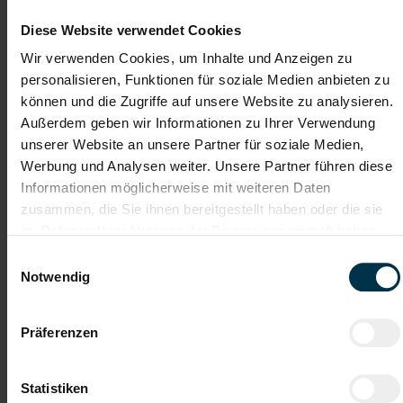
Einhaltung unserer Qualitäts-, Sicherheits- und
Fertigungsstandards
Diese Website verwendet Cookies
Wir verwenden Cookies, um Inhalte und Anzeigen zu
personalisieren, Funktionen für soziale Medien anbieten zu
Gute Erreichbarkeit
Gratis Parkplatz
können und die Zugriffe auf unsere Website zu analysieren.
Außerdem geben wir Informationen zu Ihrer Verwendung
unserer Website an unsere Partner für soziale Medien,
Unbefristetes
Vollzeitarbeitsplatz
Dienstverhältnis
Werbung und Analysen weiter. Unsere Partner führen diese
Informationen möglicherweise mit weiteren Daten
Moderner
Kostenlose
zusammen, die Sie ihnen bereitgestellt haben oder die sie
Arbeitsplatz
Aus- u. Weiterbildung
im Rahmen Ihrer Nutzung der Dienste gesammelt haben.
Einwilligungsauswahl
Unterstützung während
Attraktive Vergütung
Notwendig
des gesamten Bewerbungsprozesses
Wertegeprägte Unternehmenskultur
Präferenzen
Du möchtest dein Können im MAG-Schweißen und in
Statistiken
der Vormontage in einem erfolgreichen Unternehmen