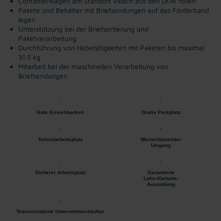
Containerwagen am Standort Villach aus den LKW rollen
Pakete und Behälter mit Briefsendungen auf das Förderband
legen
Unterstützung bei der Briefsortierung und
Paketverarbeitung
Durchführung von Hebetätigkeiten mit Paketen bis maximal
31,5 kg
Mitarbeit bei der maschinellen Verarbeitung von
Briefsendungen
Gute Erreichbarkeit
Gratis Parkplatz
Teilzeitarbeitsplatz
Wertschätzender
Umgang
Sicherer Arbeitsplatz
Garantierte
Lohn-/Gehalts-
Auszahlung
Teamorientierte Unternehmenskultur