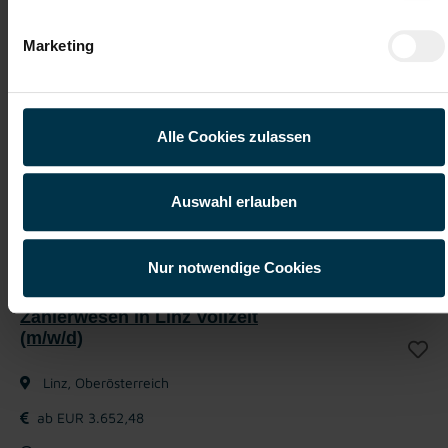
einbringen? Dann freuen wir uns auf deine
Bewerbung und darauf, dich persönlich
Marketing
kennenzulernen.
Jetzt bewerben
Alle Cookies zulassen
Auswahl erlauben
Details zu diesem Job anzeigen
Nur notwendige Cookies
Elektrotechniker Mess- und
Zählerwesen in Linz Vollzeit
(m/w/d)
Linz, Oberösterreich
ab EUR 3.652,48