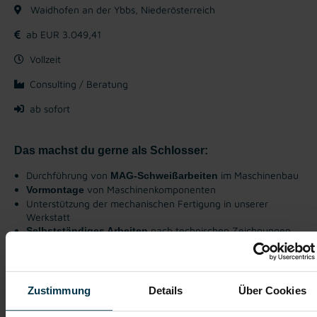
Waidhofen an der Ybbs, Niederösterreich
ab EUR 3.049,41
Vollzeit
Consulting / Beratung
ab sofort
Das machst du gerne als Schlosser:
Durchführung von
im Maschinenbau
MAG-Schweißarbeiten
von Maschinenkomponenten
Vormontage
Unterstützung der mechanischen Fertigung in unserer
Werkstatt
nach technischen Zeichnungen
Selbstständiges Arbeiten
Verarbeitung von überwiegend Stahl sowie vereinzelt
Edelstahl
von dünnen Blechen wie auch Materialstärken
Schweißen
zwischen 10 und 50 mm
Zustimmung
Details
Über Cookies
sowie enge
Eigenverantwortliches Arbeiten
Zusammenarbeit im Team