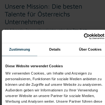
Unsere Mission: Die besten
Talente für Österreichs
Unternehmen
Als führender Personaldienstleister unter den Top-3 am
österreichischen Arbeitsmarkt beschäftigt TTI Austria mehr als
3.000 Mitarbeiter bei über 700 Kunden. Wir fungieren als
kompetentes Bindeglied zwischen regionalen Unternehmen und
nationalen Projekten – und finden den perfekten Job für deinen
Zustimmung
Details
Über Cookies
nächsten Karrieresprung.
Was uns auszeichnet
Diese Website verwendet Cookies
Spezialisierung auf Österreich:
Mit unserem regionalen Fokus
Wir verwenden Cookies, um Inhalte und Anzeigen zu
kennen wir die österreichische Arbeitswelt wie kein anderer.
Unsere Expertise liegt in der Personalbereitstellung,
personalisieren, Funktionen für soziale Medien anbieten zu
Arbeitskräftevermittlung und im Payroll-Management für
können und die Zugriffe auf unsere Website zu analysieren.
Unternehmen in ganz Österreich.
Außerdem geben wir Informationen zu Ihrer Verwendung
Branchenexpertise:
Ob Holz-, Metall- und Technikfreak oder
unserer Website an unsere Partner für soziale Medien,
kaufmännisches Genie – wir verstehen die spezifischen
Werbung und Analysen weiter. Unsere Partner führen diese
Anforderungen jeder Branche und vermitteln passgenaue