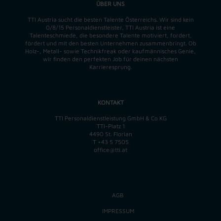
ÜBER UNS
TTI Austria sucht die besten Talente Österreichs. Wir sind kein
0/8/15 Personaldienstleister, TTI Austria ist eine
Talenteschmiede, die besondere Talente motiviert, fordert,
fördert und mit den besten Unternehmen zusammenbringt. Ob
Holz-, Metall- sowie Technikfreak oder kaufmännisches Genie,
wir finden
den perfekten
Job für deinen nächsten
Karrieresprung.
KONTAKT
TTI Personaldienstleistung GmbH & Co KG
TTI-Platz 1
4490 St. Florian
T
+43 5 7505
office@tti.at
AGB
IMPRESSUM