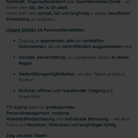
Fachkraft
,
Organisationstalent
oder
kaufmännisches Genie
– wir
finden den
Job, der zu dir passt
.
Unser Ziel: dich
schnell, fair und langfristig
in deiner
beruflichen
Entwicklung
zu begleiten.
Unsere Stärken
als Personaldienstleister:
Zugang zu
spannenden Jobs
bei
namhaften
Unternehmen
, die oft
nicht öffentlich ausgeschrieben
sind
Schnelle Jobvermittlung
von passenden Stellen
in deiner
Region
Weiterbildungsmöglichkeiten
, um dein Talent gezielt zu
fördern
Ehrlicher, offener und respektvoller Umgang
auf
Augenhöhe
TTI Austria
steht für
professionelles
Personalmanagement
,
moderne
Arbeitskräfteüberlassung
und
individuelle Betreuung
– mit dem
Fokus auf
Menschen, Motivation und langfristigen Erfolg
.
Zeig uns dein Talent!