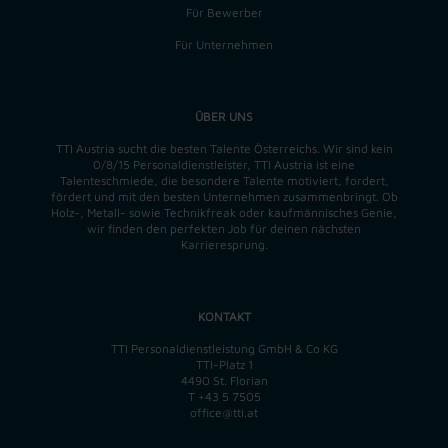
Für Bewerber
Für Unternehmen
ÜBER UNS
TTI Austria sucht die besten Talente Österreichs. Wir sind kein
0/8/15 Personaldienstleister, TTI Austria ist eine
Talenteschmiede, die besondere Talente motiviert, fordert,
fördert und mit den besten Unternehmen zusammenbringt. Ob
Holz-, Metall- sowie Technikfreak oder kaufmännisches Genie,
wir finden
den perfekten
Job für deinen nächsten
Karrieresprung.
KONTAKT
TTI Personaldienstleistung GmbH & Co KG
TTI-Platz 1
4490 St. Florian
T
+43 5 7505
office@tti.at