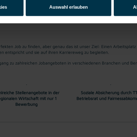
ies
Auswahl erlauben
A
rutto pro Monat. Überzahlung auf Grund von Qualifikation und Berufser
fekten Job zu finden, aber genau das ist unser Ziel: Einen Arbeitsplatz
entspricht und sie auf ihren Karriereweg zu begleiten.
ang zu zahlreichen Jobangeboten in verschiedenen Branchen und Bere
lreiche Stellenangebote in der
Soziale Absicherung durch TT
egionalen Wirtschaft mit nur 1
Betriebsrat und Fairnessabko
Bewerbung