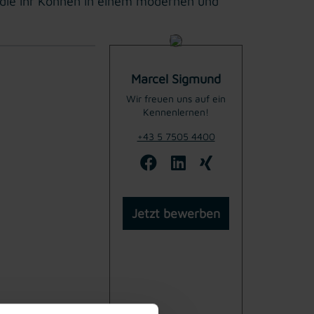
, die ihr Können in einem modernen und
Marcel Sigmund
Wir freuen uns auf ein
Kennenlernen!
+43 5 7505 4400
Jetzt bewerben