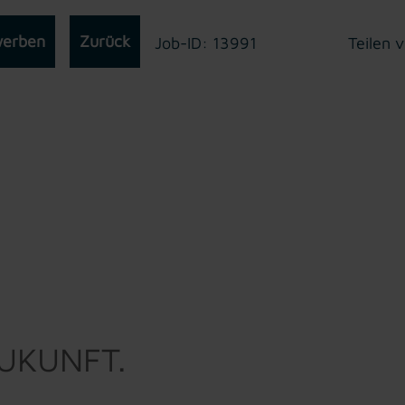
werben
Zurück
Job-ID: 13991
Teilen v
ZUKUNFT.