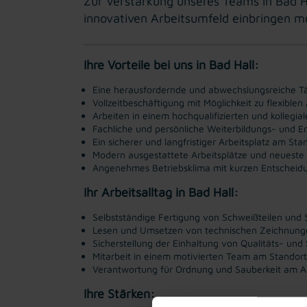
Zur Verstärkung unseres Teams in Bad H
innovativen Arbeitsumfeld einbringen m
Ihre Vorteile bei uns in Bad Hall:
Eine herausfordernde und abwechslungsreiche Tä
Vollzeitbeschäftigung mit Möglichkeit zu flexiblen
Arbeiten in einem hochqualifizierten und kollegia
Fachliche und persönliche Weiterbildungs- und E
Ein sicherer und langfristiger Arbeitsplatz am Sta
Modern ausgestattete Arbeitsplätze und neueste
Angenehmes Betriebsklima mit kurzen Entschei
Ihr Arbeitsalltag in Bad Hall:
Selbstständige Fertigung von Schweißteilen un
Lesen und Umsetzen von technischen Zeichnunge
Sicherstellung der Einhaltung von Qualitäts- und
Mitarbeit in einem motivierten Team am Standort
Verantwortung für Ordnung und Sauberkeit am Ar
Ihre Stärken: