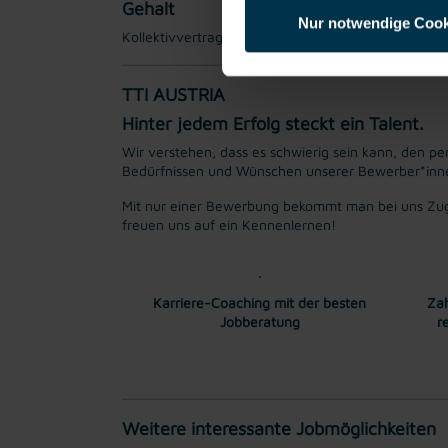
Gehalt
Nur notwendige Cook
Kollektivvertraglicher Mindestlohn EUR 2.948,85 b
TTI AUSTRIA
Hinter jedem Erfolg steckt ein Talent.
Wir verstehen, dass es schwierig sein kann, den per
Bedürfnissen und Wünschen unserer Bewerber*innen 
Mit nur einer Bewerbung bekommt man bei uns Zug
freuen uns auf ein Kennenlernen!
Karriere-Coaching mit der besten
Zah
Jobberatung
r
Weitere interessante Jobmöglichkeiten