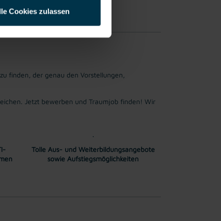
lle Cookies zulassen
fahrung möglich.
 zu finden, der genau den Vorstellungen,
ichen. Jetzt bewerben und Traumjob finden! Wir
I-
Tolle Aus- und Weiterbildungsangebote
mmen
sowie Aufstiegsmöglichkeiten