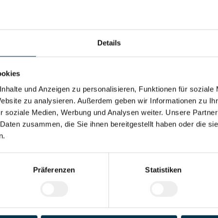
itung
rbeitsweise
Details
ookies
nhalte und Anzeigen zu personalisieren, Funktionen für soziale
Website zu analysieren. Außerdem geben wir Informationen zu I
s Parkplatz
Weiterbildung
Obst
Integratio
Stammper
r soziale Medien, Werbung und Analysen weiter. Unsere Partner
 Daten zusammen, die Sie ihnen bereitgestellt haben oder die s
n.
Eigenes
Moderner
Unterstützung
nessstudio
Arbeitsplatz
während
des gesamten
Präferenzen
Statistiken
Bewerbungsprozes
ses