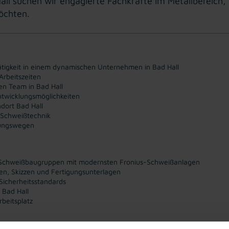
all suchen wir engagierte Fachkräfte im Metallbereich
öchten.
tigkeit in einem dynamischen Unternehmen in Bad Hall
 Arbeitszeiten
len Team in Bad Hall
ntwicklungsmöglichkeiten
ndort Bad Hall
 Schweißtechnik
dungswegen
d Schweißbaugruppen mit modernsten Fronius-Schweißanlagen
n, Skizzen und Fertigungsunterlagen
 Sicherheitsstandards
 Bad Hall
beitsplatz