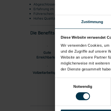
Abgeschlossene Ausbildung im Metallbereich
Erfahrung im Schweißen und in der Metallbearbe
Führerschein B
Hohes Qualitätsbewusstsein und selbstständige A
Zustimmung
Die Benefits:
Diese Website verwendet C
Wir verwenden Cookies, um I
und die Zugriffe auf unsere 
Gute
Flexible
Grati
Erreichbarkeit
Arbeitszeiten
Website an unsere Partner fü
möglicherweise mit weiteren
der Dienste gesammelt habe
Vollzeitarbeitsplatz
Onboarding
Fit
Einwilligungsauswahl
Notwendig