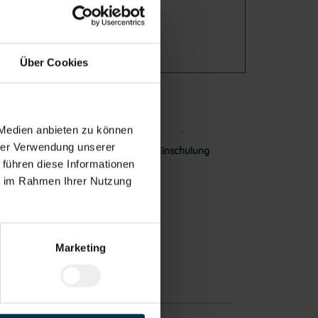
Über Cookies
 Medien anbieten zu können
hrer Verwendung unserer
n ins
Unbefristetes
Einschulung
sonal
Dienstverhältnis
 führen diese Informationen
ie im Rahmen Ihrer Nutzung
Marketing