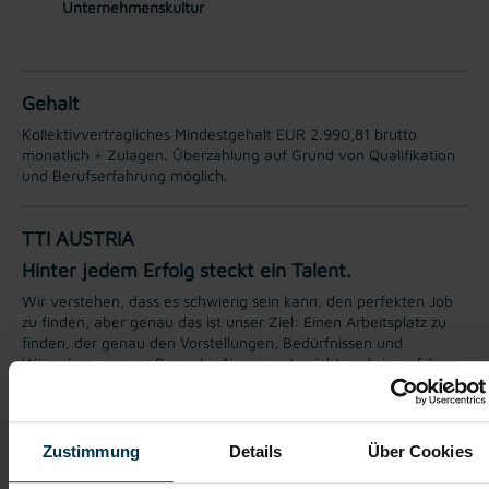
Unternehmenskultur
Gehalt
Kollektivvertragliches Mindestgehalt EUR 2.990,81 brutto
monatlich + Zulagen. Überzahlung auf Grund von Qualifikation
und Berufserfahrung möglich.
TTI AUSTRIA
Hinter jedem Erfolg steckt ein Talent.
Wir verstehen, dass es schwierig sein kann, den perfekten Job
zu finden, aber genau das ist unser Ziel: Einen Arbeitsplatz zu
finden, der genau den Vorstellungen, Bedürfnissen und
Wünschen unserer Bewerber*innen entspricht und sie auf ihren
Karriereweg zu begleiten.
Mit nur einer Bewerbung bekommt man bei uns Zugang zu
zahlreichen Jobangeboten in verschiedenen Branchen und
Zustimmung
Details
Über Cookies
Bereichen. Jetzt bewerben und Traumjob finden! Wir freuen
uns auf ein Kennenlernen!