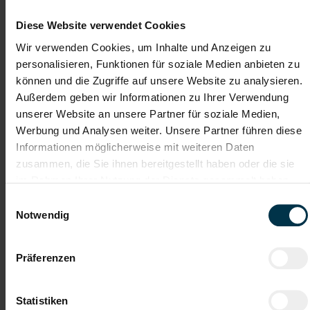
Diese Website verwendet Cookies
Wir verwenden Cookies, um Inhalte und Anzeigen zu
Karriere-Coaching mit der
Zahlreiche Stellenangebote
besten Jobberatung
in der regionalen Wirtschaft
personalisieren, Funktionen für soziale Medien anbieten zu
mit nur 1 Bewerbung
können und die Zugriffe auf unsere Website zu analysieren.
Außerdem geben wir Informationen zu Ihrer Verwendung
unserer Website an unsere Partner für soziale Medien,
Soziale Absicherung durch
Tolle Aus- und
Werbung und Analysen weiter. Unsere Partner führen diese
TTI-Betriebsrat und
Weiterbildungsangebote
Fairnessabkommen
sowie Aufstiegsmöglichkeiten
Informationen möglicherweise mit weiteren Daten
zusammen, die Sie ihnen bereitgestellt haben oder die sie
im Rahmen Ihrer Nutzung der Dienste gesammelt haben.
Einwilligungsauswahl
Weitere interessante Jobmöglichkeiten
Notwendig
Schlosser für die Formenwerkstätte in Pöchlarn Vollzeit 2-
Schicht ohne Nachtschicht (m/w/d)
Präferenzen
ab EUR 3.143,74
Statistiken