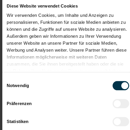
Diese Website verwendet Cookies
Wir verwenden Cookies, um Inhalte und Anzeigen zu
Karriere-Coaching mit der
Zahlreiche Stellenangebote
personalisieren, Funktionen für soziale Medien anbieten zu
besten Jobberatung
in der regionalen Wirtschaft
können und die Zugriffe auf unsere Website zu analysieren.
mit nur 1 Bewerbung
Außerdem geben wir Informationen zu Ihrer Verwendung
unserer Website an unsere Partner für soziale Medien,
Soziale Absicherung durch
Tolle Aus- und
Werbung und Analysen weiter. Unsere Partner führen diese
TTI-Betriebsrat und
Weiterbildungsangebote
Informationen möglicherweise mit weiteren Daten
Fairnessabkommen
sowie Aufstiegsmöglichkeiten
zusammen, die Sie ihnen bereitgestellt haben oder die sie
im Rahmen Ihrer Nutzung der Dienste gesammelt haben.
Einwilligungsauswahl
Weitere interessante Jobmöglichkeiten
Notwendig
Schlosser für die Formenwerkstätte in Pöchlarn Vollzeit 2-
Schicht ohne Nachtschicht (m/w/d)
Präferenzen
Statistiken
ab EUR 3.143,74