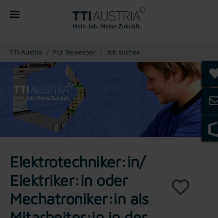
You are here:
TTI Austria
Für Bewerber
Job suchen
Elektrotechniker:in/
Elektriker:in oder
Mechatroniker:in als
Mitarbeiter:in in der