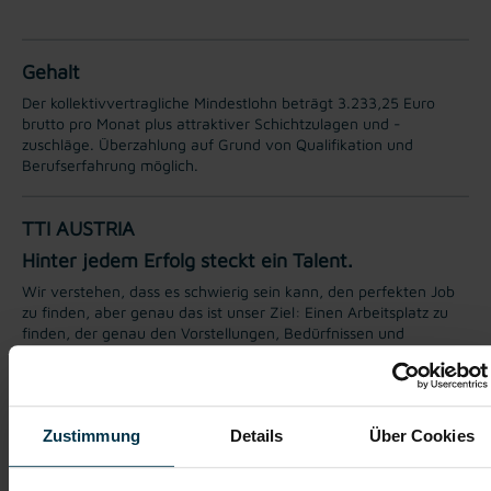
Gehalt
Der kollektivvertragliche Mindestlohn beträgt 3.233,25 Euro
brutto pro Monat plus attraktiver Schichtzulagen und -
zuschläge. Überzahlung auf Grund von Qualifikation und
Berufserfahrung möglich.
TTI AUSTRIA
Hinter jedem Erfolg steckt ein Talent.
Wir verstehen, dass es schwierig sein kann, den perfekten Job
zu finden, aber genau das ist unser Ziel: Einen Arbeitsplatz zu
finden, der genau den Vorstellungen, Bedürfnissen und
Wünschen unserer Bewerber*innen entspricht und sie auf ihren
Karriereweg zu begleiten.
Mit nur einer Bewerbung bekommt man bei uns Zugang zu
zahlreichen Jobangeboten in verschiedenen Branchen und
Zustimmung
Details
Über Cookies
Bereichen. Jetzt bewerben und Traumjob finden! Wir freuen
uns auf ein Kennenlernen!