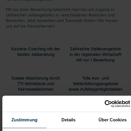
Mit nur einer Bewerbung bekommt man bei uns Zugang zu
zahlreichen Jobangeboten in verschiedenen Branchen und
Bereichen. Jetzt bewerben und Traumjob finden! Wir freuen
uns auf ein Kennenlernen!
Karriere-Coaching mit der
Zahlreiche Stellenangebote
besten Jobberatung
in der regionalen Wirtschaft
mit nur 1 Bewerbung
Soziale Absicherung durch
Tolle Aus- und
TTI-Betriebsrat und
Weiterbildungsangebote
Fairnessabkommen
sowie Aufstiegsmöglichkeiten
Weitere interessante Jobmöglichkeiten
Zustimmung
Details
Über Cookies
Betriebschlosser:In in Voitsberg mit dem Schwerpunkt