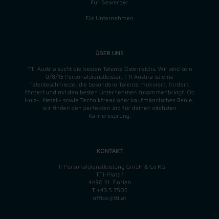
Für Bewerber
Für Unternehmen
ÜBER UNS
TTI Austria sucht die besten Talente Österreichs. Wir sind kein
0/8/15 Personaldienstleister, TTI Austria ist eine
Talenteschmiede, die besondere Talente motiviert, fordert,
fördert und mit den besten Unternehmen zusammenbringt. Ob
Holz-, Metall- sowie Technikfreak oder kaufmännisches Genie,
wir finden
den perfekten
Job für deinen nächsten
Karrieresprung.
KONTAKT
TTI Personaldienstleistung GmbH & Co KG
TTI-Platz 1
4490 St. Florian
T
+43 5 7505
office@tti.at