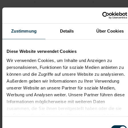
Soziale Absicherung durch
Tolle Aus- und
TTI-Betriebsrat und
Weiterbildungsangebote
Fairnessabkommen
sowie Aufstiegsmöglichkeiten
Zustimmung
Details
Über Cookies
Weitere interessante Jobmöglichkeiten
Diese Website verwendet Cookies
Betriebschlosser:In in Voitsberg mit dem Schwerpunkt
Wir verwenden Cookies, um Inhalte und Anzeigen zu
Produktionsanlagen Vollzeit (m/w/d)
personalisieren, Funktionen für soziale Medien anbieten zu
können und die Zugriffe auf unsere Website zu analysieren.
Außerdem geben wir Informationen zu Ihrer Verwendung
ab EUR 17,50
unserer Website an unsere Partner für soziale Medien,
Werbung und Analysen weiter. Unsere Partner führen diese
Informationen möglicherweise mit weiteren Daten
Vollzeit
zusammen, die Sie ihnen bereitgestellt haben oder die sie
im Rahmen Ihrer Nutzung der Dienste gesammelt haben.
Einwilligungsauswahl
Voitsberg