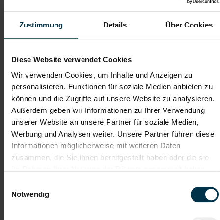
TTI-Betriebsrat und
Weiterbildungsangebote
Fairnessabkommen
sowie Aufstiegsmöglichkeiten
Zustimmung
Details
Über Cookies
Weitere interessante Jobmöglichkeiten
Diese Website verwendet Cookies
Wir verwenden Cookies, um Inhalte und Anzeigen zu
Betriebschlosser:In in Voitsberg mit dem Schwerpunkt
personalisieren, Funktionen für soziale Medien anbieten zu
Produktionsanlagen Vollzeit (m/w/d)
können und die Zugriffe auf unsere Website zu analysieren.
Außerdem geben wir Informationen zu Ihrer Verwendung
ab EUR 17,50
unserer Website an unsere Partner für soziale Medien,
Werbung und Analysen weiter. Unsere Partner führen diese
Informationen möglicherweise mit weiteren Daten
Vollzeit
zusammen, die Sie ihnen bereitgestellt haben oder die sie
im Rahmen Ihrer Nutzung der Dienste gesammelt haben.
Einwilligungsauswahl
Voitsberg
Notwendig