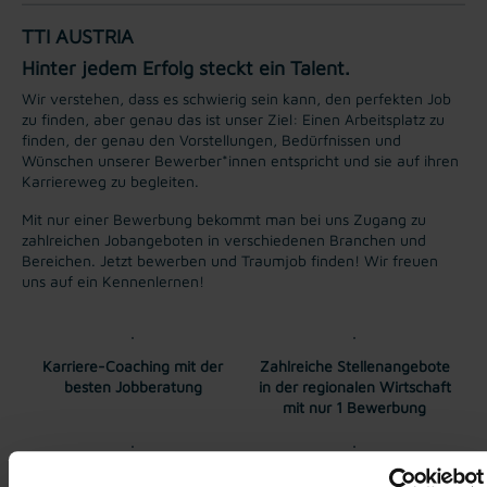
TTI AUSTRIA
Hinter jedem Erfolg steckt ein Talent.
Wir verstehen, dass es schwierig sein kann, den perfekten Job
zu finden, aber genau das ist unser Ziel: Einen Arbeitsplatz zu
finden, der genau den Vorstellungen, Bedürfnissen und
Wünschen unserer Bewerber*innen entspricht und sie auf ihren
Karriereweg zu begleiten.
Mit nur einer Bewerbung bekommt man bei uns Zugang zu
zahlreichen Jobangeboten in verschiedenen Branchen und
Bereichen. Jetzt bewerben und Traumjob finden! Wir freuen
uns auf ein Kennenlernen!
Karriere-Coaching mit der
Zahlreiche Stellenangebote
besten Jobberatung
in der regionalen Wirtschaft
mit nur 1 Bewerbung
Soziale Absicherung durch
Tolle Aus- und