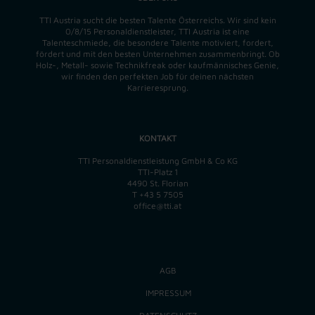
TTI Austria sucht die besten Talente Österreichs. Wir sind kein
0/8/15 Personaldienstleister, TTI Austria ist eine
Talenteschmiede, die besondere Talente motiviert, fordert,
fördert und mit den besten Unternehmen zusammenbringt. Ob
Holz-, Metall- sowie Technikfreak oder kaufmännisches Genie,
wir finden
den perfekten
Job für deinen nächsten
Karrieresprung.
KONTAKT
TTI Personaldienstleistung GmbH & Co KG
TTI-Platz 1
4490 St. Florian
T
+43 5 7505
office@tti.at
AGB
IMPRESSUM