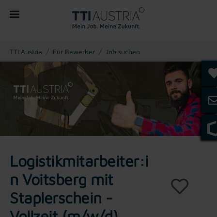
You are here:
TTI Austria
Für Bewerber
Job suchen
Logistikmitarbeiter:i
n Voitsberg mit
Staplerschein -
Vollzeit (m/w/d)