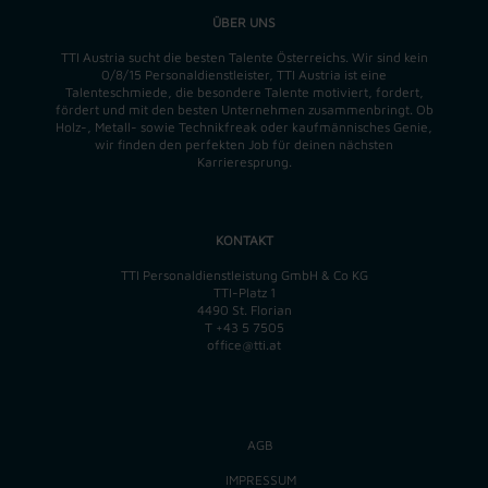
ÜBER UNS
TTI Austria sucht die besten Talente Österreichs. Wir sind kein
0/8/15 Personaldienstleister, TTI Austria ist eine
Talenteschmiede, die besondere Talente motiviert, fordert,
fördert und mit den besten Unternehmen zusammenbringt. Ob
Holz-, Metall- sowie Technikfreak oder kaufmännisches Genie,
wir finden
den perfekten
Job für deinen nächsten
Karrieresprung.
KONTAKT
TTI Personaldienstleistung GmbH & Co KG
TTI-Platz 1
4490 St. Florian
T
+43 5 7505
office@tti.at
AGB
IMPRESSUM