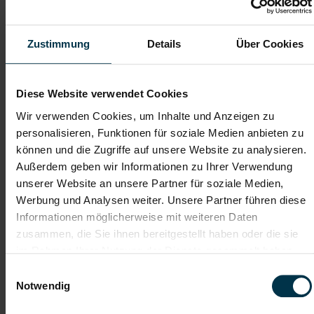
mit nur 1 Bewerbung
Zustimmung
Details
Über Cookies
Soziale Absicherung durch
Tolle Aus- und
TTI-Betriebsrat und
Weiterbildungsangebote
Fairnessabkommen
sowie Aufstiegsmöglichkeiten
Diese Website verwendet Cookies
Wir verwenden Cookies, um Inhalte und Anzeigen zu
personalisieren, Funktionen für soziale Medien anbieten zu
Weitere interessante Jobmöglichkeiten
können und die Zugriffe auf unsere Website zu analysieren.
Außerdem geben wir Informationen zu Ihrer Verwendung
Betriebschlosser:In in Voitsberg mit dem Schwerpunkt
Produktionsanlagen Vollzeit (m/w/d)
unserer Website an unsere Partner für soziale Medien,
Werbung und Analysen weiter. Unsere Partner führen diese
Informationen möglicherweise mit weiteren Daten
ab EUR 17,50
zusammen, die Sie ihnen bereitgestellt haben oder die sie
im Rahmen Ihrer Nutzung der Dienste gesammelt haben.
Einwilligungsauswahl
Vollzeit
Notwendig