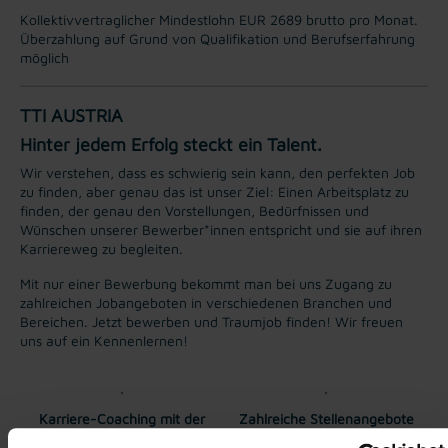
Kollektivvertraglicher Mindestlohn EUR 2689 brutto pro Monat.
Überzahlung auf Grund von Qualifikation und Berufserfahrung
möglich
TTI AUSTRIA
Hinter jedem Erfolg steckt ein Talent.
Wir verstehen, dass es schwierig sein kann, den perfekten Job
zu finden, aber genau das ist unser Ziel: Einen Arbeitsplatz zu
finden, der genau den Vorstellungen, Bedürfnissen und
Wünschen unserer Bewerber*innen entspricht und sie auf ihren
Karriereweg zu begleiten.
Mit nur einer Bewerbung bekommt man bei uns Zugang zu
zahlreichen Jobangeboten in verschiedenen Branchen und
Bereichen. Jetzt bewerben und Traumjob finden! Wir freuen
uns auf ein Kennenlernen!
Karriere-Coaching mit der
Zahlreiche Stellenangebote
besten Jobberatung
in der regionalen Wirtschaft