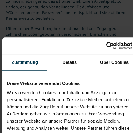
zu finden, aber genau das ist unser Ziel: Einen Arbeitsplatz zu
finden, der genau den Vorstellungen, Bedürfnissen und
Wünschen unserer Bewerber*innen entspricht und sie auf ihren
Karriereweg zu begleiten.
Mit nur einer Bewerbung bekommt man bei uns Zugang zu
zahlreichen Jobangeboten in verschiedenen Branchen und
Bereichen. Jetzt bewerben und Traumjob finden! Wir freuen
uns auf ein Kennenlernen!
Zustimmung
Details
Über Cookies
Karriere-Coaching mit der
Zahlreiche Stellenangebote
besten Jobberatung
in der regionalen Wirtschaft
mit nur 1 Bewerbung
Diese Website verwendet Cookies
Wir verwenden Cookies, um Inhalte und Anzeigen zu
Soziale Absicherung durch
Tolle Aus- und
personalisieren, Funktionen für soziale Medien anbieten zu
TTI-Betriebsrat und
Weiterbildungsangebote
können und die Zugriffe auf unsere Website zu analysieren.
Fairnessabkommen
sowie Aufstiegsmöglichkeiten
Außerdem geben wir Informationen zu Ihrer Verwendung
unserer Website an unsere Partner für soziale Medien,
Werbung und Analysen weiter. Unsere Partner führen diese