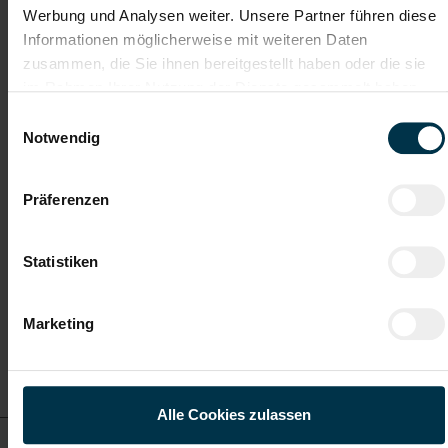
Weitere interessante Jobmöglichkeiten
Werbung und Analysen weiter. Unsere Partner führen diese
Informationen möglicherweise mit weiteren Daten
Maschinenbautechniker Montage in Nußbach (m/w/d)
zusammen, die Sie ihnen bereitgestellt haben oder die sie
im Rahmen Ihrer Nutzung der Dienste gesammelt haben.
Einwilligungsauswahl
ab EUR 3.478,51
Notwendig
Vollzeit
Präferenzen
Statistiken
Nußbach
Marketing
Details zu diesem Job
anzeigen
Alle Cookies zulassen
Maschinenbautechniker Montage in Nußbach (m/w/d)