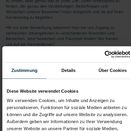
zu finden, aber genau das ist unser Ziel: Einen Arbeitsplatz zu
finden, der genau den Vorstellungen, Bedürfnissen und
Wünschen unserer Bewerber*innen entspricht und sie auf ihren
Karriereweg zu begleiten.
Mit nur einer Bewerbung bekommt man bei uns Zugang zu
zahlreichen Jobangeboten in verschiedenen Branchen und
Bereichen. Jetzt bewerben und Traumjob finden! Wir freuen
uns auf ein Kennenlernen!
Karriere-Coaching mit der
Zahlreiche Stellenangebote
Zustimmung
Details
Über Cookies
besten Jobberatung
in der regionalen Wirtschaft
mit nur 1 Bewerbung
Diese Website verwendet Cookies
Soziale Absicherung durch
Tolle Aus- und
Wir verwenden Cookies, um Inhalte und Anzeigen zu
TTI-Betriebsrat und
Weiterbildungsangebote
Fairnessabkommen
sowie Aufstiegsmöglichkeiten
personalisieren, Funktionen für soziale Medien anbieten zu
können und die Zugriffe auf unsere Website zu analysieren.
Außerdem geben wir Informationen zu Ihrer Verwendung
unserer Website an unsere Partner für soziale Medien,