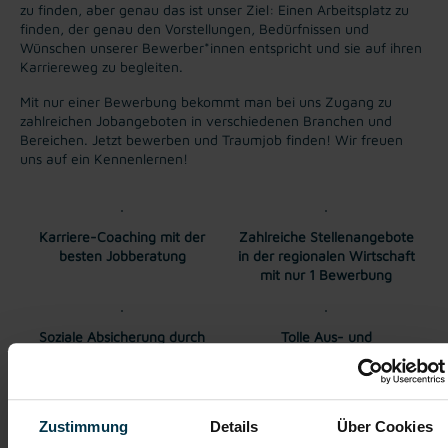
zu finden, aber genau das ist unser Ziel: Einen Arbeitsplatz zu
finden, der genau den Vorstellungen, Bedürfnissen und
Wünschen unserer Bewerber*innen entspricht und sie auf ihren
Karriereweg zu begleiten.
Mit nur einer Bewerbung bekommt man bei uns Zugang zu
zahlreichen Jobangeboten in verschiedenen Branchen und
Bereichen. Jetzt bewerben und Traumjob finden! Wir freuen
uns auf ein Kennenlernen!
Karriere-Coaching mit der
Zahlreiche Stellenangebote
besten Jobberatung
in der regionalen Wirtschaft
mit nur 1 Bewerbung
Soziale Absicherung durch
Tolle Aus- und
TTI-Betriebsrat und
Weiterbildungsangebote
Fairnessabkommen
sowie Aufstiegsmöglichkeiten
Zustimmung
Details
Über Cookies