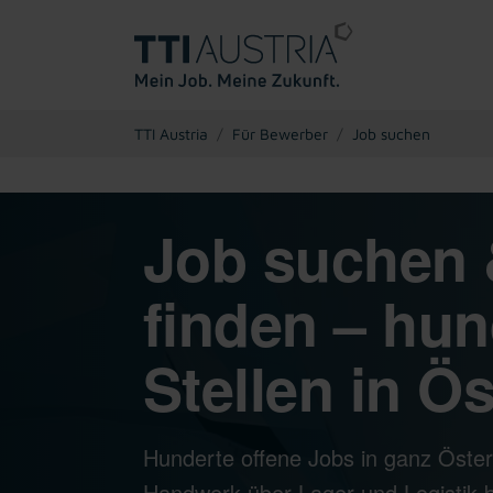
You are here:
TTI Austria
Für Bewerber
Job suchen
Job suchen 
finden – hun
Stellen in Ös
Hunderte offene Jobs in ganz Öster
Handwerk über Lager und Logistik bi