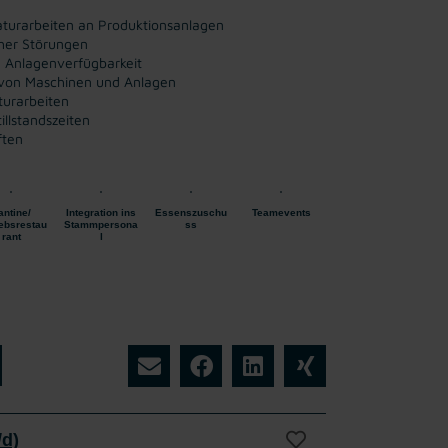
turarbeiten an Produktionsanlagen
her Störungen
n Anlagenverfügbarkeit
 von Maschinen und Anlagen
urarbeiten
llstandszeiten
ften
antine/
Integration ins
Essenszuschu
Teamevents
iebsrestau
Stammpersona
ss
rant
l
/d)