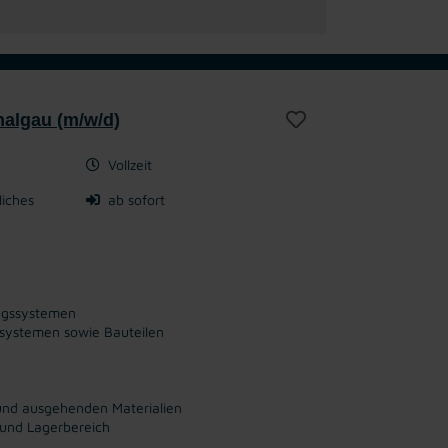
halgau (m/w/d)
Vollzeit
liches
ab sofort
ungssystemen
ssystemen sowie Bauteilen
n und ausgehenden Materialien
 und Lagerbereich