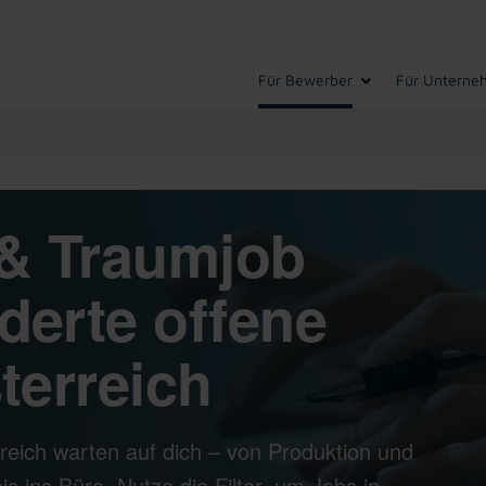
Für Bewerber
Für Unterne
& Traumjob
derte offene
terreich
reich warten auf dich – von Produktion und
s ins Büro. Nutze die Filter, um Jobs in