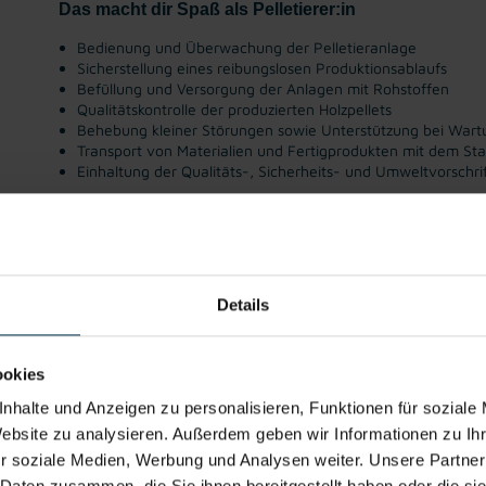
Das macht dir Spaß als Pelletierer:in
Bedienung und Überwachung der Pelletieranlage
Sicherstellung eines reibungslosen Produktionsablaufs
Befüllung und Versorgung der Anlagen mit Rohstoffen
Qualitätskontrolle der produzierten Holzpellets
Behebung kleiner Störungen sowie Unterstützung bei Wart
Transport von Materialien und Fertigprodukten mit dem St
Einhaltung der Qualitäts-, Sicherheits- und Umweltvorschri
Gute
Gratis
Integration ins
Vollzeitarbeits
He
Erreichbarkeit
Parkplatz
Stammpersona
platz
Betr
l
Details
Du möchtest Teil eines starken Produktionsteams w
Bewerbung als Produktionsmitarbeiter:in Sonderbau
ookies
nhalte und Anzeigen zu personalisieren, Funktionen für soziale
Website zu analysieren. Außerdem geben wir Informationen zu I
Jetzt bewerben
Details zu diesem Job anzeigen
r soziale Medien, Werbung und Analysen weiter. Unsere Partner
 Daten zusammen, die Sie ihnen bereitgestellt haben oder die s