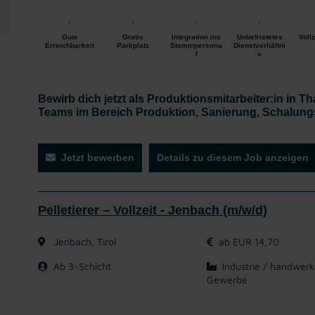
Gute
Gratis
Integration ins
Unbefristetes
Vollz
Erreichbarkeit
Parkplatz
Stammpersona
Dienstverhältni
l
s
Bewirb dich jetzt als Produktionsmitarbeiter:in in T
Teams im Bereich Produktion, Sanierung, Schalungs
Jetzt bewerben
Details zu diesem Job anzeigen
Pelletierer – Vollzeit - Jenbach (m/w/d)
Jenbach, Tirol
ab EUR 14,70
Ab 3-Schicht
Industrie / handwerk
Gewerbe