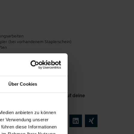
ungsarbeiten
apler (bei vorhandenem Staplerschein)
ften
rzlicher
Kostenlose,
iebsrät:in
regionale
Jobberatung
Über Cookies
erden? Dann freuen wir uns auf deine
 Blockstation in Jenbach!
 Medien anbieten zu können
hrer Verwendung unserer
 führen diese Informationen
ie im Rahmen Ihrer Nutzung