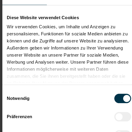
Diensthandy mit
Laptop mit Privatnutzung
Privatnutzung
Diese Website verwendet Cookies
Wir verwenden Cookies, um Inhalte und Anzeigen zu
personalisieren, Funktionen für soziale Medien anbieten zu
Gehalt
können und die Zugriffe auf unsere Website zu analysieren.
Kollektivvertragliches Mindestgehalt EUR 2.464,50 brutto
Außerdem geben wir Informationen zu Ihrer Verwendung
monatlich. Überzahlung auf Grund von Qualifikation und
Berufserfahrung möglich.
unserer Website an unsere Partner für soziale Medien,
Werbung und Analysen weiter. Unsere Partner führen diese
Informationen möglicherweise mit weiteren Daten
TTI AUSTRIA
zusammen, die Sie ihnen bereitgestellt haben oder die sie
Hinter jedem Erfolg steckt ein Talent.
im Rahmen Ihrer Nutzung der Dienste gesammelt haben.
Wir verstehen, dass es schwierig sein kann, den perfekten Job
Einwilligungsauswahl
zu finden, aber genau das ist unser Ziel: Einen Arbeitsplatz zu
Notwendig
finden, der genau den Vorstellungen, Bedürfnissen und
Wünschen unserer Bewerber*innen entspricht und sie auf ihren
Karriereweg zu begleiten.
Präferenzen
Mit nur einer Bewerbung bekommt man bei uns Zugang zu
zahlreichen Jobangeboten in verschiedenen Branchen und