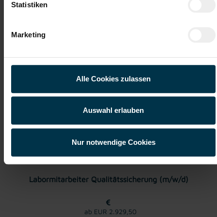
Bereichen. Jetzt bewerben und Traumjob finden! Wir freuen
Statistiken
uns auf ein Kennenlernen!
Marketing
Karriere-Coaching mit der
Zahlreiche Stellenangebote
besten Jobberatung
in der regionalen Wirtschaft
mit nur 1 Bewerbung
Alle Cookies zulassen
Soziale Absicherung durch
Tolle Aus- und
TTI-Betriebsrat und
Weiterbildungsangebote
Auswahl erlauben
Fairnessabkommen
sowie Aufstiegsmöglichkeiten
Nur notwendige Cookies
Weitere interessante Jobmöglichkeiten
Labormitarbeiter Qualitätssicherung (m/w/d)
ab EUR 2.929,50