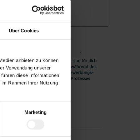
Über Cookies
 Medien anbieten zu können
her
Wertschätzender
Wir sind für dich
ät:in
Umgang
da während des
hrer Verwendung unserer
Bewerbungs-
 führen diese Informationen
Prozesses
ie im Rahmen Ihrer Nutzung
Marketing