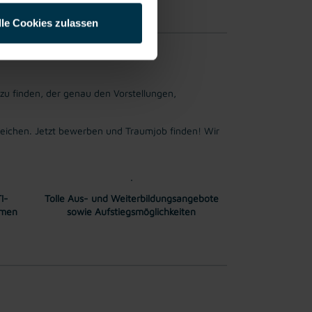
hrung möglich.
lle Cookies zulassen
 zu finden, der genau den Vorstellungen,
ichen. Jetzt bewerben und Traumjob finden! Wir
I-
Tolle Aus- und Weiterbildungsangebote
mmen
sowie Aufstiegsmöglichkeiten