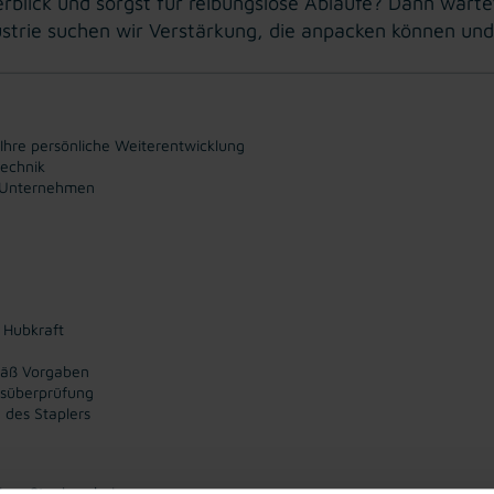
rblick und sorgst für reibungslose Abläufe? Dann wartet
trie suchen wir Verstärkung, die anpacken können und 
 Ihre persönliche Weiterentwicklung
technik
n Unternehmen
 Hubkraft
mäß Vorgaben
dsüberprüfung
 des Staplers
ger Staplerschein