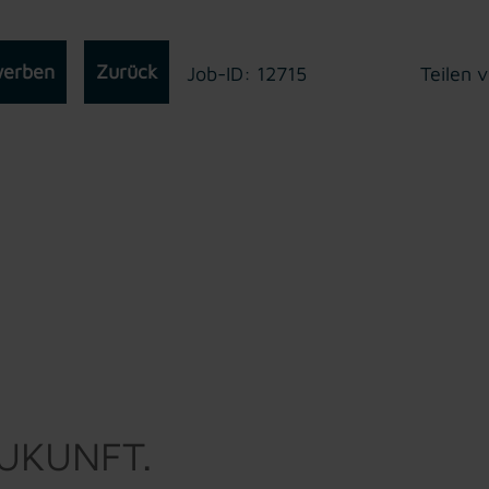
werben
Zurück
Job-ID: 12715
Teilen v
ZUKUNFT.