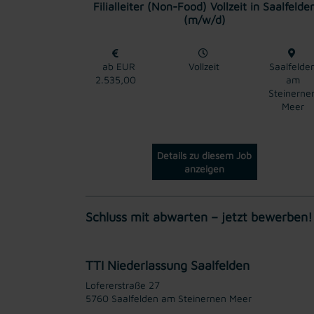
Filialleiter (Non-Food) Vollzeit in Saalfelde
(m/w/d)
ab EUR
Vollzeit
Saalfelde
2.535,00
am
Steinerne
Meer
Details zu diesem Job
anzeigen
Schluss mit abwarten – jetzt bewerben!
TTI Niederlassung Saalfelden
Lofererstraße 27
5760 Saalfelden am Steinernen Meer