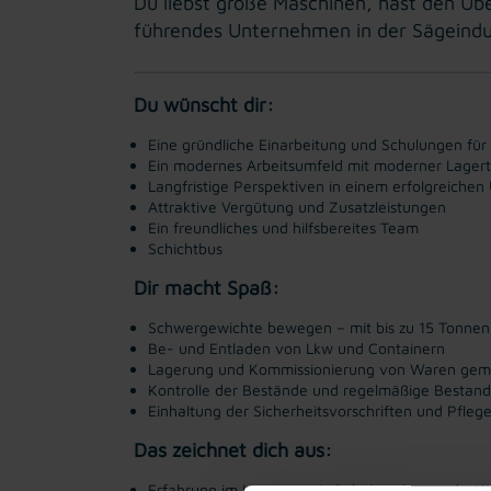
Du liebst große Maschinen, hast den Übe
führendes Unternehmen in der Sägeindus
Du wünscht dir:
Eine gründliche Einarbeitung und Schulungen für
Ein modernes Arbeitsumfeld mit moderner Lager
Langfristige Perspektiven in einem erfolgreiche
Attraktive Vergütung und Zusatzleistungen
Ein freundliches und hilfsbereites Team
Schichtbus
Dir macht Spaß:
Schwergewichte bewegen – mit bis zu 15 Tonnen
Be- und Entladen von Lkw und Containern
Lagerung und Kommissionierung von Waren ge
Kontrolle der Bestände und regelmäßige Bestan
Einhaltung der Sicherheitsvorschriften und Pflege
Das zeichnet dich aus:
Erfahrung im Umgang mit Gabelstaplern und gülti