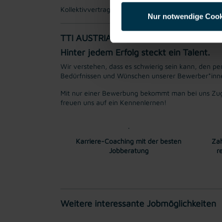
Kollektivvertraglicher Mindestlohn EUR 15,27 brut
Nur notwendige Cook
TTI AUSTRIA
Hinter jedem Erfolg steckt ein Talent.
Wir verstehen, dass es schwierig sein kann, den per
Bedürfnissen und Wünschen unserer Bewerber*innen 
Mit nur einer Bewerbung bekommt man bei uns Zug
freuen uns auf ein Kennenlernen!
Karriere-Coaching mit der besten
Zah
Jobberatung
r
Weitere interessante Jobmöglichkeiten