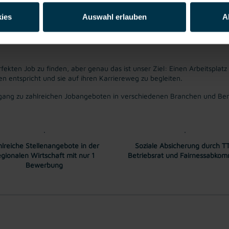
to pro Stunde. Überzahlung auf Grund von Qualifikation und Berufserfa
ies
Auswahl erlauben
A
fekten Job zu finden, aber genau das ist unser Ziel: Einen Arbeitsplatz
entspricht und sie auf ihren Karriereweg zu begleiten.
ang zu zahlreichen Jobangeboten in verschiedenen Branchen und Bere
lreiche Stellenangebote in der
Soziale Absicherung durch TT
egionalen Wirtschaft mit nur 1
Betriebsrat und Fairnessabko
Bewerbung