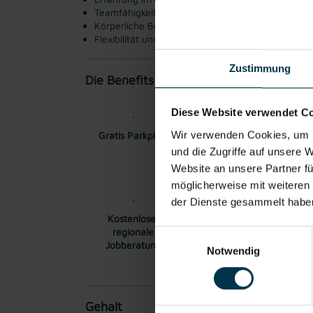
Teamfähigkeit, Zuverlässigkeit und eine selbstän
Körperliche Belastbarkeit und ein gutes technisc
Flexibilität und Verantwortungsbewusstsein
Zustimmung
Die Benefits:
Diese Website verwendet C
Wir verwenden Cookies, um I
Gratis Parkplatz
Unbefristetes
Ei
Dienstverhältnis
und die Zugriffe auf unsere 
Website an unsere Partner fü
möglicherweise mit weiteren
der Dienste gesammelt habe
Kostenlose,
regionale
Einwilligungsauswahl
Jobberatung
Notwendig
Gehalt