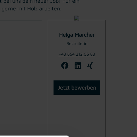
 bei uns dein neuer Job! Für ein
gerne mit Holz arbeiten.
Helga Marcher
Recruiterin
+43 664 212 05 83
Jetzt bewerben