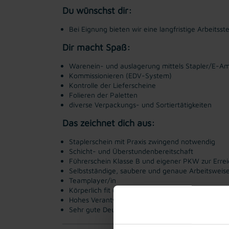
Du wünschst dir:
Bei Eignung bieten wir eine langfristige Arbeitss
Dir macht Spaß:
Warenein- und auslagerung mittels Stapler/E-Am
Kommissionieren (EDV-System)
Kontrolle der Lieferscheine
Folieren der Paletten
diverse Verpackungs- und Sortiertätigkeiten
Das zeichnet dich aus:
Staplerschein mit Praxis zwingend notwendig
Schicht- und Überstundenbereitschaft
Führerschein Klasse B und eigener PKW zur Errei
Selbstständige, saubere und genaue Arbeitsweis
Teamplayer/in
Körperlich fit und belastbar (Hebetätigkeiten)
Hohes Verantwortungsbewusstsein, Zuverlässigkei
Sehr gute Deutsch-Kenntnisse (in Wort und Schri