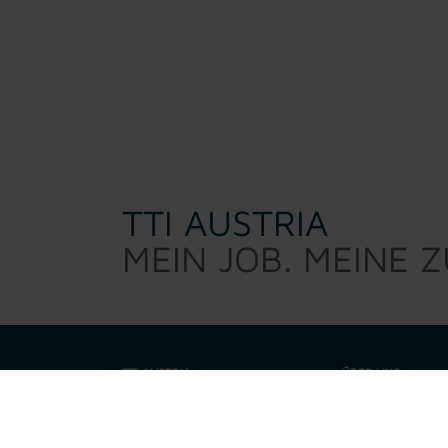
TTI AUSTRIA
MEIN JOB. MEINE 
TTI AUSTRIA
ÜBER UNS
TTI Austria sucht d
Warum TTI
sind kein 0/8/15 Per
eine Talenteschmie
Job suchen