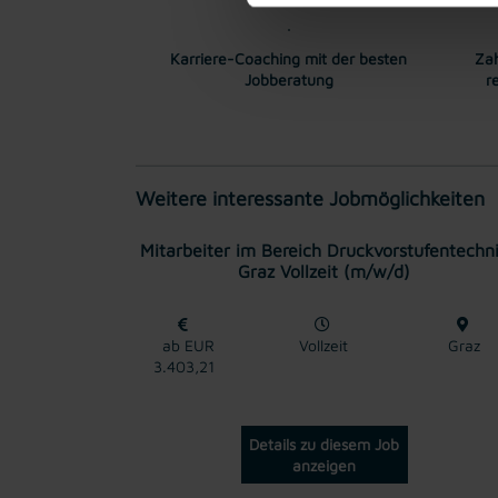
Karriere-Coaching mit der besten
Zah
Jobberatung
r
Weitere interessante Jobmöglichkeiten
Mitarbeiter im Bereich Druckvorstufentechn
Graz Vollzeit (m/w/d)
ab EUR
Vollzeit
Graz
3.403,21
Details zu diesem Job
anzeigen