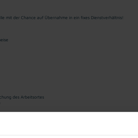
telle mit der Chance auf Übernahme in ein fixes Dienstverhältnis!
eise
chung des Arbeitsortes
e
t sowie Pünktlichkeit
ft zumindest B2)