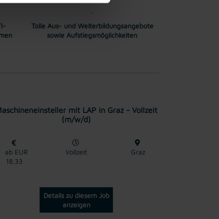
I-
Tolle Aus- und Weiterbildungsangebote
mmen
sowie Aufstiegsmöglichkeiten
aschineneinsteller mit LAP in Graz - Vollzeit
(m/w/d)
ab EUR
Vollzeit
Graz
18,33
Details zu diesem Job
anzeigen