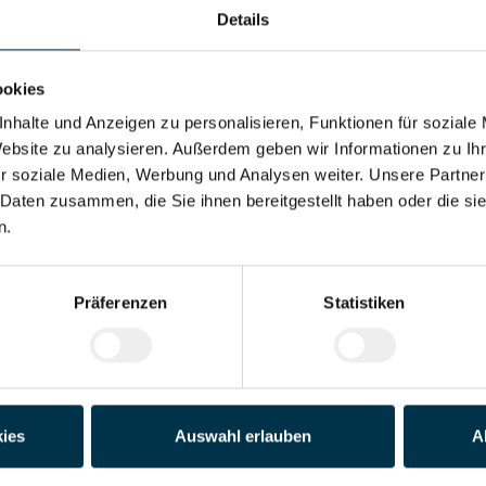
Details
ookies
antine/
Unbefristetes
Vollzeitarbeitsplatz
nhalte und Anzeigen zu personalisieren, Funktionen für soziale
bsrestaurant
Dienstverhältnis
Website zu analysieren. Außerdem geben wir Informationen zu I
r soziale Medien, Werbung und Analysen weiter. Unsere Partner
 Daten zusammen, die Sie ihnen bereitgestellt haben oder die s
n.
utto pro Stunde. Überzahlung auf Grund von Qualifikation und Berufser
Präferenzen
Statistiken
fekten Job zu finden, aber genau das ist unser Ziel: Einen Arbeitsplatz
entspricht und sie auf ihren Karriereweg zu begleiten.
ies
Auswahl erlauben
A
ang zu zahlreichen Jobangeboten in verschiedenen Branchen und Bere