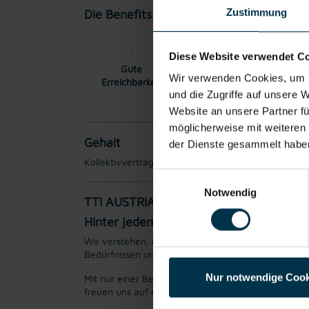
Zustimmung
Die Benefits:
Diese Website verwendet C
Gute
Gratis Parkplatz
K
Wir verwenden Cookies, um I
Erreichbarkeit
Betrie
und die Zugriffe auf unsere 
Website an unsere Partner fü
möglicherweise mit weiteren
Gehalt
der Dienste gesammelt habe
Kollektivvertraglicher Mindestlohn EUR € 14,94 br
Einwilligungsauswahl
Notwendig
TTI AUSTRIA
Hinter jedem Erfolg steckt ein Talent.
Wir verstehen, dass es schwierig sein kann, den per
Bedürfnissen und Wünschen unserer Bewerber*innen 
Nur notwendige Cook
Mit nur einer Bewerbung bekommt man bei uns Zug
freuen uns auf ein Kennenlernen!