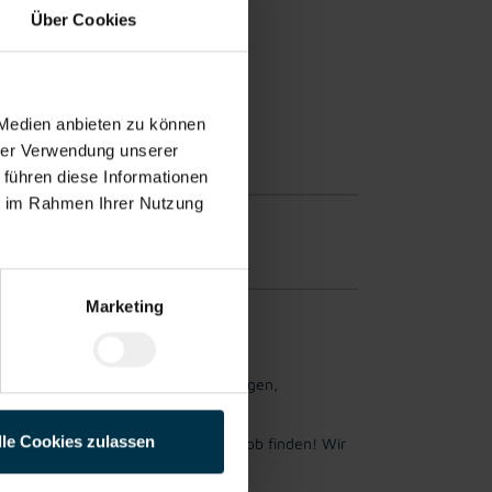
Über Cookies
 Medien anbieten zu können
hrer Verwendung unserer
 führen diese Informationen
ie im Rahmen Ihrer Nutzung
fahrung möglich.
Marketing
 zu finden, der genau den Vorstellungen,
lle Cookies zulassen
ichen. Jetzt bewerben und Traumjob finden! Wir