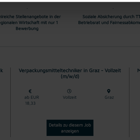
lreiche Stellenangebote in der
Soziale Absicherung durch TT
egionalen Wirtschaft mit nur 1
Betriebsrat und Fairnessabko
Bewerbung
ik
Verpackungsmitteltechniker in Graz - Vollzeit
M
(m/w/d)
ab EUR
Vollzeit
Graz
18,33
Details zu diesem Job
anzeigen