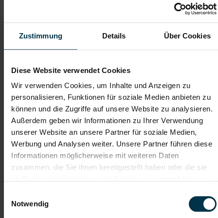
TTI-Betriebsrat und
Weiterbildungsangebote
Fairnessabkommen
sowie Aufstiegsmöglichkeiten
Zustimmung
Details
Über Cookies
Weitere interessante Jobmöglichkeiten
Diese Website verwendet Cookies
Mitarbeiter Produktionsbüro Villach Vollzeit (m/w/d)
Wir verwenden Cookies, um Inhalte und Anzeigen zu
personalisieren, Funktionen für soziale Medien anbieten zu
können und die Zugriffe auf unsere Website zu analysieren.
ab EUR 2.528,04
Außerdem geben wir Informationen zu Ihrer Verwendung
unserer Website an unsere Partner für soziale Medien,
Werbung und Analysen weiter. Unsere Partner führen diese
Vollzeit
Informationen möglicherweise mit weiteren Daten
zusammen, die Sie ihnen bereitgestellt haben oder die sie
im Rahmen Ihrer Nutzung der Dienste gesammelt haben.
Villach
Einwilligungsauswahl
Notwendig