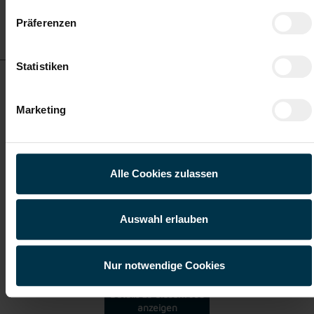
Details zu diesem Job
Präferenzen
anzeigen
Statistiken
Lagermitarbeiter im Schichtbetrieb (m/w/d)
Marketing
ab EUR 2.418,60
Alle Cookies zulassen
Vollzeit
Auswahl erlauben
Villach
Nur notwendige Cookies
Details zu diesem Job
anzeigen