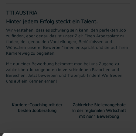
TTI AUSTRIA
Hinter jedem Erfolg steckt ein Talent.
Wir verstehen, dass es schwierig sein kann, den perfekten Job
zu finden, aber genau das ist unser Ziel: Einen Arbeitsplatz zu
finden, der genau den Vorstellungen, Bedürfnissen und
Wünschen unserer Bewerber*innen entspricht und sie auf ihren
Karriereweg zu begleiten.
Mit nur einer Bewerbung bekommt man bei uns Zugang zu
zahlreichen Jobangeboten in verschiedenen Branchen und
Bereichen. Jetzt bewerben und Traumjob finden! Wir freuen
uns auf ein Kennenlernen!
Karriere-Coaching mit der
Zahlreiche Stellenangebote
besten Jobberatung
in der regionalen Wirtschaft
mit nur 1 Bewerbung
Soziale Absicherung durch
Tolle Aus- und