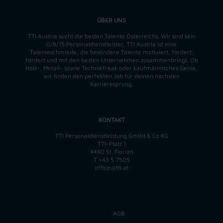
ÜBER UNS
TTI Austria sucht die besten Talente Österreichs. Wir sind kein
0/8/15 Personaldienstleister, TTI Austria ist eine
Talenteschmiede, die besondere Talente motiviert, fordert,
fördert und mit den besten Unternehmen zusammenbringt. Ob
Holz-, Metall- sowie Technikfreak oder kaufmännisches Genie,
wir finden
den perfekten
Job für deinen nächsten
Karrieresprung.
KONTAKT
TTI Personaldienstleistung GmbH & Co KG
TTI-Platz 1
4490 St. Florian
T
+43 5 7505
office@tti.at
AGB