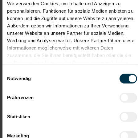
Wir verwenden Cookies, um Inhalte und Anzeigen zu
personalisieren, Funktionen für soziale Medien anbieten zu
können und die Zugriffe auf unsere Website zu analysieren.
Gehalt
Außerdem geben wir Informationen zu Ihrer Verwendung
unserer Website an unsere Partner für soziale Medien,
Erwartbares Jahreseinkommen von rund EUR 60.000 netto vor
Einkommensteuer
Werbung und Analysen weiter. Unsere Partner führen diese
Informationen möglicherweise mit weiteren Daten
zusammen, die Sie ihnen bereitgestellt haben oder die sie
TTI AUSTRIA
im Rahmen Ihrer Nutzung der Dienste gesammelt haben.
Hinter jedem Erfolg steckt ein Talent.
Einwilligungsauswahl
Wir verstehen, dass es schwierig sein kann, den perfekten Job
Notwendig
zu finden, aber genau das ist unser Ziel: Einen Arbeitsplatz zu
finden, der genau den Vorstellungen, Bedürfnissen und
Wünschen unserer Bewerber*innen entspricht und sie auf ihren
Präferenzen
Karriereweg zu begleiten.
Mit nur einer Bewerbung bekommt man bei uns Zugang zu
zahlreichen Jobangeboten in verschiedenen Branchen und
Statistiken
Bereichen. Jetzt bewerben und Traumjob finden! Wir freuen
uns auf ein Kennenlernen!
Marketing