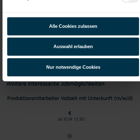
Karriere-Coaching mit der
Zahlreiche Stellenangebote
besten Jobberatung
in der regionalen Wirtschaft
mit nur 1 Bewerbung
Alle Cookies zulassen
Soziale Absicherung durch
Tolle Aus- und
Auswahl erlauben
TTI-Betriebsrat und
Weiterbildungsangebote
Fairnessabkommen
sowie Aufstiegsmöglichkeiten
Nur notwendige Cookies
Weitere interessante Jobmöglichkeiten
Produktionsmitarbeiter Vollzeit mit Unterkunft (m/w/d)
ab EUR 13,90