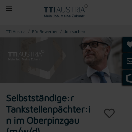
You are here:
TTI Austria
Für Bewerber
Job suchen
Selbstständige:r
Tankstellenpächter:i
n im Oberpinzgau
(m/w/d)