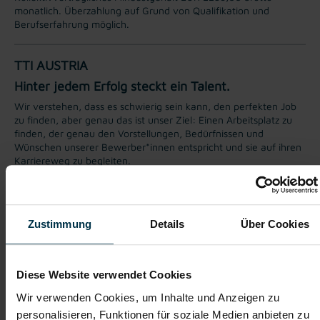
monatlich. Überzahlung auf Grund von Qualifikation und
Berufserfahrung möglich.
TTI AUSTRIA
Hinter jedem Erfolg steckt ein Talent.
Wir verstehen, dass es schwierig sein kann, den perfekten Job
zu finden, aber genau das ist unser Ziel: Einen Arbeitsplatz zu
finden, der genau den Vorstellungen, Bedürfnissen und
Wünschen unserer Bewerber*innen entspricht und sie auf ihren
Karriereweg zu begleiten.
Mit nur einer Bewerbung bekommt man bei uns Zugang zu
zahlreichen Jobangeboten in verschiedenen Branchen und
Bereichen. Jetzt bewerben und Traumjob finden! Wir freuen
Zustimmung
Details
Über Cookies
uns auf ein Kennenlernen!
Diese Website verwendet Cookies
Karriere-Coaching mit der
Zahlreiche Stellenangebote
besten Jobberatung
in der regionalen Wirtschaft
Wir verwenden Cookies, um Inhalte und Anzeigen zu
mit nur 1 Bewerbung
personalisieren, Funktionen für soziale Medien anbieten zu