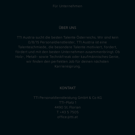
Für Unternehmen
ÜBER UNS
TTI Austria sucht die besten Talente Österreichs. Wir sind kein
0/8/15 Personaldienstleister, TTI Austria ist eine
Talenteschmiede, die besondere Talente motiviert, fordert,
fördert und mit den besten Unternehmen zusammenbringt. Ob
Holz-, Metall- sowie Technikfreak oder kaufmännisches Genie,
wir finden
den perfekten
Job für deinen nächsten
Karrieresprung.
KONTAKT
TTI Personaldienstleistung GmbH & Co KG
TTI-Platz 1
4490 St. Florian
T
+43 5 7505
office@tti.at