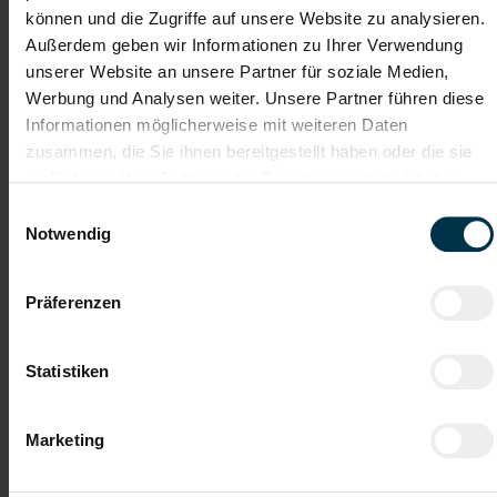
können und die Zugriffe auf unsere Website zu analysieren.
Außerdem geben wir Informationen zu Ihrer Verwendung
Soziale Absicherung durch
Tolle Aus- und
unserer Website an unsere Partner für soziale Medien,
TTI-Betriebsrat und
Weiterbildungsangebote
Fairnessabkommen
sowie Aufstiegsmöglichkeiten
Werbung und Analysen weiter. Unsere Partner führen diese
Informationen möglicherweise mit weiteren Daten
zusammen, die Sie ihnen bereitgestellt haben oder die sie
im Rahmen Ihrer Nutzung der Dienste gesammelt haben.
Weitere interessante Jobmöglichkeiten
Einwilligungsauswahl
Notwendig
Verkaufsberater (m/w/d)
Präferenzen
ab EUR 2.251,00
Statistiken
Teilzeit
Marketing
Obdach