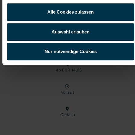
Alle Cookies zulassen
Details zu diesem Job
anzeigen
Auswahl erlauben
Produktionsmitarbeiter Obdach Vollzeit (m/w/d)
Nur notwendige Cookies
ab EUR 14,85
Vollzeit
Obdach