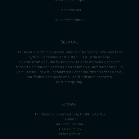
Für Bewerber
Für Unternehmen
ÜBER UNS
TTI Austria sucht die besten Talente Österreichs. Wir sind kein
0/8/15 Personaldienstleister, TTI Austria ist eine
Talenteschmiede, die besondere Talente motiviert, fordert,
fördert und mit den besten Unternehmen zusammenbringt. Ob
Holz-, Metall- sowie Technikfreak oder kaufmännisches Genie,
wir finden
den perfekten
Job für deinen nächsten
Karrieresprung.
KONTAKT
TTI Personaldienstleistung GmbH & Co KG
TTI-Platz 1
4490 St. Florian
T
+43 5 7505
office@tti.at