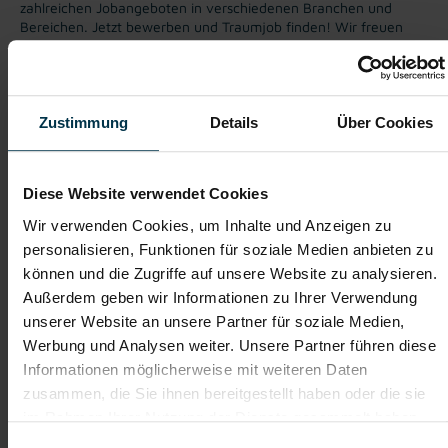
zahlreichen Jobangeboten in verschiedenen Branchen und
Bereichen. Jetzt bewerben und Traumjob finden! Wir freuen
uns auf ein Kennenlernen!
Zustimmung
Details
Über Cookies
Karriere-Coaching mit der
Zahlreiche Stellenangebote
besten Jobberatung
in der regionalen Wirtschaft
mit nur 1 Bewerbung
Diese Website verwendet Cookies
Soziale Absicherung durch
Tolle Aus- und
Wir verwenden Cookies, um Inhalte und Anzeigen zu
TTI-Betriebsrat und
Weiterbildungsangebote
personalisieren, Funktionen für soziale Medien anbieten zu
Fairnessabkommen
sowie Aufstiegsmöglichkeiten
können und die Zugriffe auf unsere Website zu analysieren.
Außerdem geben wir Informationen zu Ihrer Verwendung
unserer Website an unsere Partner für soziale Medien,
Werbung und Analysen weiter. Unsere Partner führen diese
Weitere interessante Jobmöglichkeiten
Informationen möglicherweise mit weiteren Daten
zusammen, die Sie ihnen bereitgestellt haben oder die sie
Maschinenbediener (m/w/d)
im Rahmen Ihrer Nutzung der Dienste gesammelt haben.
Einwilligungsauswahl