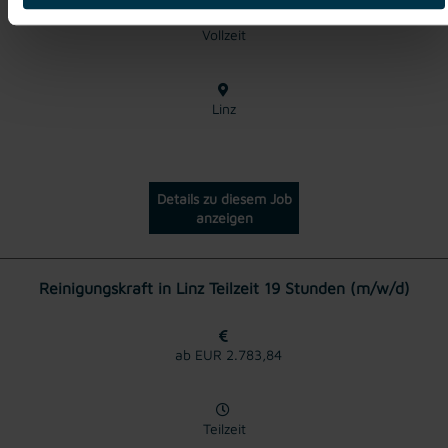
Vollzeit
Linz
Details zu diesem Job
anzeigen
Reinigungskraft in Linz Teilzeit 19 Stunden (m/w/d)
ab EUR 2.783,84
Teilzeit