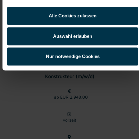
Alle Cookies zulassen
Bad Hofgastein
Auswahl erlauben
Details zu diesem Job
anzeigen
Nur notwendige Cookies
Konstrukteur (m/w/d)
ab EUR 2.948,00
Vollzeit