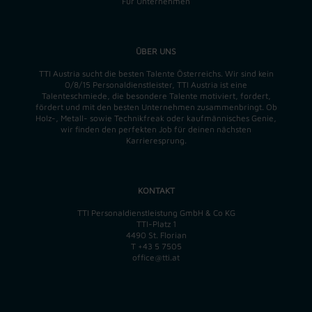
Für Unternehmen
ÜBER UNS
TTI Austria sucht die besten Talente Österreichs. Wir sind kein
0/8/15 Personaldienstleister, TTI Austria ist eine
Talenteschmiede, die besondere Talente motiviert, fordert,
fördert und mit den besten Unternehmen zusammenbringt. Ob
Holz-, Metall- sowie Technikfreak oder kaufmännisches Genie,
wir finden
den perfekten
Job für deinen nächsten
Karrieresprung.
KONTAKT
TTI Personaldienstleistung GmbH & Co KG
TTI-Platz 1
4490 St. Florian
T
+43 5 7505
office@tti.at