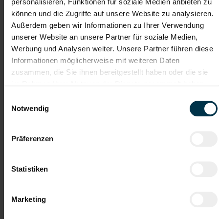
personalisieren, Funktionen für soziale Medien anbieten zu
Karriere-Coaching mit der
Zahlreiche Stellenangebote
können und die Zugriffe auf unsere Website zu analysieren.
besten Jobberatung
in der regionalen Wirtschaft
Außerdem geben wir Informationen zu Ihrer Verwendung
mit nur 1 Bewerbung
unserer Website an unsere Partner für soziale Medien,
Werbung und Analysen weiter. Unsere Partner führen diese
Informationen möglicherweise mit weiteren Daten
Soziale Absicherung durch
Tolle Aus- und
TTI-Betriebsrat und
Weiterbildungsangebote
zusammen, die Sie ihnen bereitgestellt haben oder die sie
Fairnessabkommen
sowie Aufstiegsmöglichkeiten
im Rahmen Ihrer Nutzung der Dienste gesammelt haben.
Einwilligungsauswahl
Notwendig
Weitere interessante Jobmöglichkeiten
Präferenzen
Vertriebsmitarbeiter Zaunbau Salzburg (m/w/d)
Statistiken
ab EUR 3.500,00
Marketing
Vollzeit