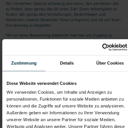
Wir verstehen, dass es schwierig sein kann, den perfekten Job
zu finden, aber genau das ist unser Ziel: Einen Arbeitsplatz zu
finden, der genau den Vorstellungen, Bedürfnissen und
Wünschen unserer Bewerber*innen entspricht und sie auf ihren
Karriereweg zu begleiten.
Mit nur einer Bewerbung bekommt man bei uns Zugang zu
zahlreichen Jobangeboten in verschiedenen Branchen und
Bereichen. Jetzt bewerben und Traumjob finden! Wir freuen
uns auf ein Kennenlernen!
Zustimmung
Details
Über Cookies
Karriere-Coaching mit der
Zahlreiche Stellenangebote
besten Jobberatung
in der regionalen Wirtschaft
Diese Website verwendet Cookies
mit nur 1 Bewerbung
Wir verwenden Cookies, um Inhalte und Anzeigen zu
personalisieren, Funktionen für soziale Medien anbieten zu
Soziale Absicherung durch
Tolle Aus- und
können und die Zugriffe auf unsere Website zu analysieren.
TTI-Betriebsrat und
Weiterbildungsangebote
Außerdem geben wir Informationen zu Ihrer Verwendung
Fairnessabkommen
sowie Aufstiegsmöglichkeiten
unserer Website an unsere Partner für soziale Medien,
Werbung und Analysen weiter. Unsere Partner führen diese