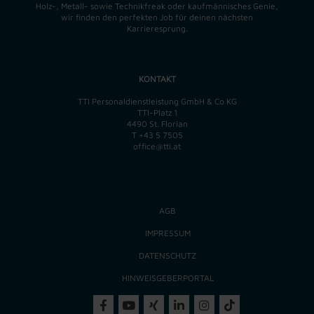
Holz-, Metall- sowie Technikfreak oder kaufmännisches Genie,
wir finden
den perfekten
Job für deinen nächsten
Karrieresprung.
KONTAKT
TTI Personaldienstleistung GmbH & Co KG
TTI-Platz 1
4490 St. Florian
T
+43 5 7505
office@tti.at
AGB
IMPRESSUM
DATENSCHUTZ
HINWEISGEBERPORTAL