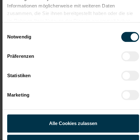
Informationen möglicherweise mit weiteren Daten
Weitere interessante Jobmöglichkeiten
zusammen, die Sie ihnen bereitgestellt haben oder die sie
im Rahmen Ihrer Nutzung der Dienste gesammelt haben.
Lagerarbeiter - Kommissionierer (m/w/d)
Einwilligungsauswahl
Notwendig
ab EUR 2.902,74
Präferenzen
Vollzeit
Statistiken
Scheibbs
Marketing
Details zu diesem Job
Alle Cookies zulassen
anzeigen