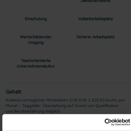
Dienstverhältnis
Einschulung
Vollzeitarbeitsplatz
Wertschätzender
Sicherer Arbeitsplatz
Umgang
Teamorientierte
Unternehmenskultur
Gehalt
Kollektivvertraglicher Mindestlohn EUR EUR 2.929,50 brutto pro
Monat + Taggelder. Überzahlung auf Grund von Qualifikation
und Berufserfahrung möglich.
TTI AUSTRIA