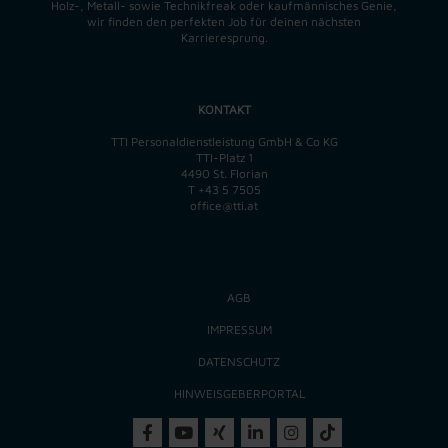
Holz-, Metall- sowie Technikfreak oder kaufmännisches Genie,
wir finden
den perfekten
Job für deinen nächsten
Karrieresprung.
KONTAKT
TTI Personaldienstleistung GmbH & Co KG
TTI-Platz 1
4490 St. Florian
T
+43 5 7505
office@tti.at
AGB
IMPRESSUM
DATENSCHUTZ
HINWEISGEBERPORTAL