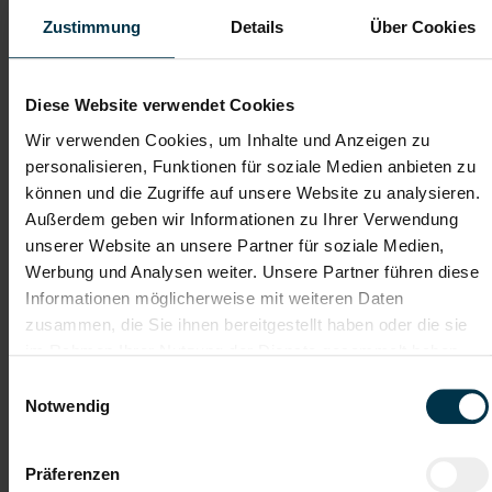
Hinter jedem Erfolg steckt ein Talent.
Zustimmung
Details
Über Cookies
Wir verstehen, dass es schwierig sein kann, den perfekten Job
zu finden, aber genau das ist unser Ziel: Einen Arbeitsplatz zu
finden, der genau den Vorstellungen, Bedürfnissen und
Diese Website verwendet Cookies
Wünschen unserer Bewerber*innen entspricht und sie auf ihren
Karriereweg zu begleiten.
Wir verwenden Cookies, um Inhalte und Anzeigen zu
personalisieren, Funktionen für soziale Medien anbieten zu
Mit nur einer Bewerbung bekommt man bei uns Zugang zu
können und die Zugriffe auf unsere Website zu analysieren.
zahlreichen Jobangeboten in verschiedenen Branchen und
Bereichen. Jetzt bewerben und Traumjob finden! Wir freuen
Außerdem geben wir Informationen zu Ihrer Verwendung
uns auf ein Kennenlernen!
unserer Website an unsere Partner für soziale Medien,
Werbung und Analysen weiter. Unsere Partner führen diese
Informationen möglicherweise mit weiteren Daten
Karriere-Coaching mit der
Zahlreiche Stellenangebote
zusammen, die Sie ihnen bereitgestellt haben oder die sie
besten Jobberatung
in der regionalen Wirtschaft
im Rahmen Ihrer Nutzung der Dienste gesammelt haben.
mit nur 1 Bewerbung
Einwilligungsauswahl
Notwendig
Soziale Absicherung durch
Tolle Aus- und
TTI-Betriebsrat und
Weiterbildungsangebote
Fairnessabkommen
sowie Aufstiegsmöglichkeiten
Präferenzen