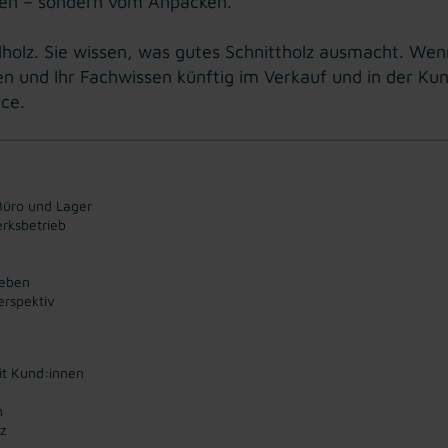
gen – sondern vom Anpacken.
llholz. Sie wissen, was gutes Schnittholz ausmacht. We
n und Ihr Fachwissen künftig im Verkauf und in der K
nce.
Büro und Lager
erksbetrieb
geben
erspektiv
it Kund:innen
n
z