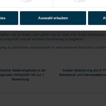
 brutto monatlich. Überzahlung auf Grund von Qualifikation und Berufs
ies
Auswahl erlauben
A
fekten Job zu finden, aber genau das ist unser Ziel: Einen Arbeitsplatz
entspricht und sie auf ihren Karriereweg zu begleiten.
ang zu zahlreichen Jobangeboten in verschiedenen Branchen und Bere
lreiche Stellenangebote in der
Soziale Absicherung durch TT
egionalen Wirtschaft mit nur 1
Betriebsrat und Fairnessabko
Bewerbung