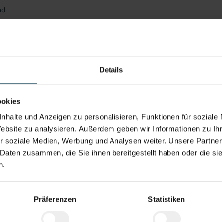
n
nd
chen Beruf
Bauholz oder Holzwerkstoffe
prächen
Details
he Einsatzbereitschaft im Lager
ookies
nhalte und Anzeigen zu personalisieren, Funktionen für soziale
Website zu analysieren. Außerdem geben wir Informationen zu I
r soziale Medien, Werbung und Analysen weiter. Unsere Partner
 Daten zusammen, die Sie ihnen bereitgestellt haben oder die s
gration ins
Aufstiegsmöglichke
Du-Kultur
Sicher
n.
mpersonal
iten
Arbeitsp
Präferenzen
Statistiken