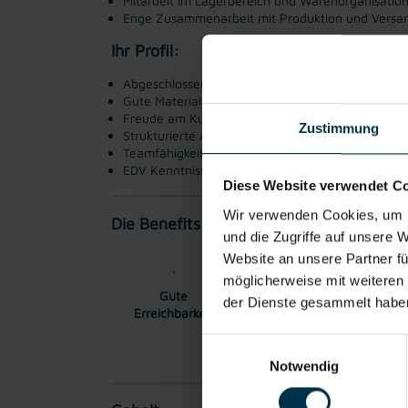
Mitarbeit im Lagerbereich und Warenorganisatio
Enge Zusammenarbeit mit Produktion und Versa
Ihr Profil:
Abgeschlossene Ausbildung in einem handwerkli
Gute Materialkenntnisse im Bereich Schnittholz, 
Freude am Kundenkontakt und an Beratungsges
Zustimmung
Strukturierte Arbeitsweise im Büro sowie praktisc
Teamfähigkeit und Hands-on-Mentalität
EDV Kenntnisse
Diese Website verwendet C
Wir verwenden Cookies, um I
Die Benefits:
und die Zugriffe auf unsere 
Website an unsere Partner fü
möglicherweise mit weiteren
Gute
Gratis Parkplatz
Inte
der Dienste gesammelt habe
Erreichbarkeit
Stam
Einwilligungsauswahl
Notwendig