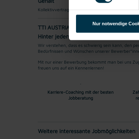
Gehalt
Kollektivvertragliches Mindestgehalt EUR 2.929,50
Nur notwendige Cook
TTI AUSTRIA
Hinter jedem Erfolg steckt ein Talent.
Wir verstehen, dass es schwierig sein kann, den per
Bedürfnissen und Wünschen unserer Bewerber*innen 
Mit nur einer Bewerbung bekommt man bei uns Zug
freuen uns auf ein Kennenlernen!
Karriere-Coaching mit der besten
Zah
Jobberatung
r
Weitere interessante Jobmöglichkeiten