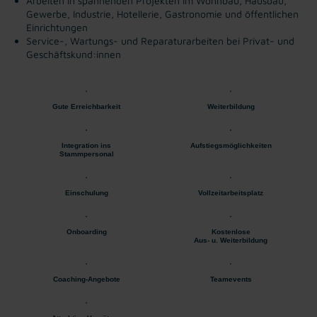
Arbeiten in spannenden Projekten im Wohnbau, Hausbau,
Gewerbe, Industrie, Hotellerie, Gastronomie und öffentlichen
Einrichtungen
Service-, Wartungs- und Reparaturarbeiten bei Privat- und
Geschäftskund:innen
Gute Erreichbarkeit
Weiterbildung
Integration ins
Aufstiegsmöglichkeiten
Stammpersonal
Einschulung
Vollzeitarbeitsplatz
Onboarding
Kostenlose
Aus- u. Weiterbildung
Coaching-Angebote
Teamevents