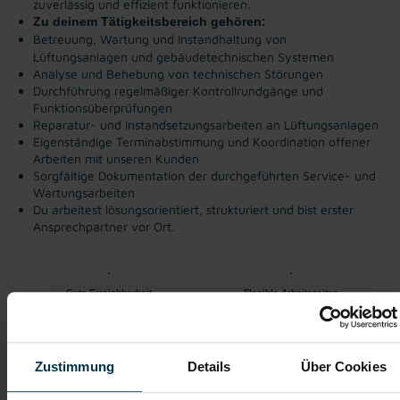
zuverlässig und effizient funktionieren.
Zu deinem Tätigkeitsbereich gehören:
Betreuung, Wartung und Instandhaltung von
Lüftungsanlagen und gebäudetechnischen Systemen
Analyse und Behebung von technischen Störungen
Durchführung regelmäßiger Kontrollrundgänge und
Funktionsüberprüfungen
Reparatur- und Instandsetzungsarbeiten an Lüftungsanlagen
Eigenständige Terminabstimmung und Koordination offener
Arbeiten mit unseren Kunden
Sorgfältige Dokumentation der durchgeführten Service- und
Wartungsarbeiten
Du arbeitest lösungsorientiert, strukturiert und bist erster
Ansprechpartner vor Ort.
Gute Erreichbarkeit
Flexible Arbeitszeiten
Firmenevents
Kantine/
Betriebsrestaurant
Zustimmung
Details
Über Cookies