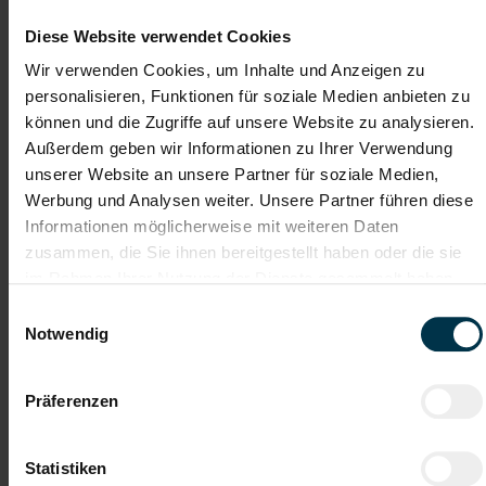
Fitnessangebote
Unbefristetes
Dienstverhältnis
Diese Website verwendet Cookies
Wir verwenden Cookies, um Inhalte und Anzeigen zu
Sport- und
Moderner
Freizeitangebote
Arbeitsplatz
personalisieren, Funktionen für soziale Medien anbieten zu
können und die Zugriffe auf unsere Website zu analysieren.
Außerdem geben wir Informationen zu Ihrer Verwendung
Öffentliche
Extra Urlaubstage
Erreichbarkeit
unserer Website an unsere Partner für soziale Medien,
Werbung und Analysen weiter. Unsere Partner führen diese
Gleitzeit
Du-Kultur
Informationen möglicherweise mit weiteren Daten
zusammen, die Sie ihnen bereitgestellt haben oder die sie
im Rahmen Ihrer Nutzung der Dienste gesammelt haben.
Bezahlte Mittagspause
Vereinbarkeit Familie und Beruf
Einwilligungsauswahl
Notwendig
Warum du dich bewerben solltes
t*Zukunftssichere
Branche (Gebäudetechnik &
Lüftungssysteme)*Abwechslungsreiche Tätigkeit mit
Präferenzen
Eigenverantwortung*Direkter Kundenkontakt &
selbstständiges Arbeiten*Langfristige Perspektive
statt kurzfristiger Lösung*
Jetzt bewerben und Teil
Statistiken
unseres starken Teams werden
!