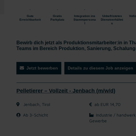
Gute
Gratis
Integration ins
Unbefristetes
Vollz
Erreichbarkeit
Parkplatz
Stammpersona
Dienstverhältni
l
s
Bewirb dich jetzt als Produktionsmitarbeiter:in in T
Teams im Bereich Produktion, Sanierung, Schalungs
Jetzt bewerben
Details zu diesem Job anzeigen
Pelletierer – Vollzeit - Jenbach (m/w/d)
Jenbach, Tirol
ab EUR 14,70
Ab 3-Schicht
Industrie / handwerk
Gewerbe