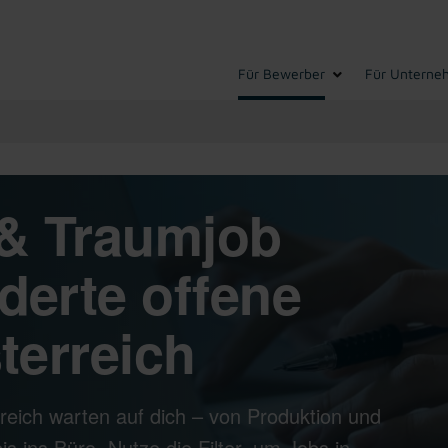
Für Bewerber
Für Unterne
& Traumjob
derte offene
terreich
reich warten auf dich – von Produktion und
s ins Büro. Nutze die Filter, um Jobs in