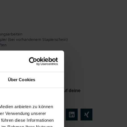
ungsarbeiten
apler (bei vorhandenem Staplerschein)
ften
rzlicher
Kostenlose,
iebsrät:in
regionale
Jobberatung
Über Cookies
erden? Dann freuen wir uns auf deine
 Blockstation in Jenbach!
 Medien anbieten zu können
hrer Verwendung unserer
 führen diese Informationen
ie im Rahmen Ihrer Nutzung