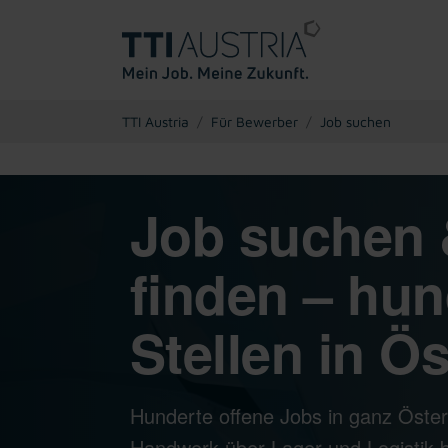
You are here:
TTI Austria
Für Bewerber
Job suchen
Job suchen 
finden – hun
Stellen in Ös
Hunderte offene Jobs in ganz Öster
Handwerk über Lager und Logistik bi