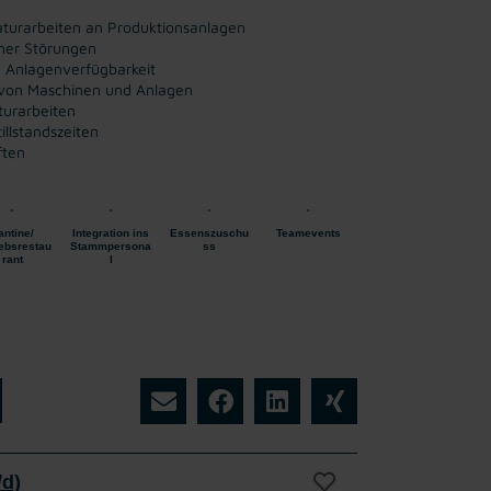
turarbeiten an Produktionsanlagen
her Störungen
n Anlagenverfügbarkeit
 von Maschinen und Anlagen
urarbeiten
llstandszeiten
ften
antine/
Integration ins
Essenszuschu
Teamevents
iebsrestau
Stammpersona
ss
rant
l
/d)