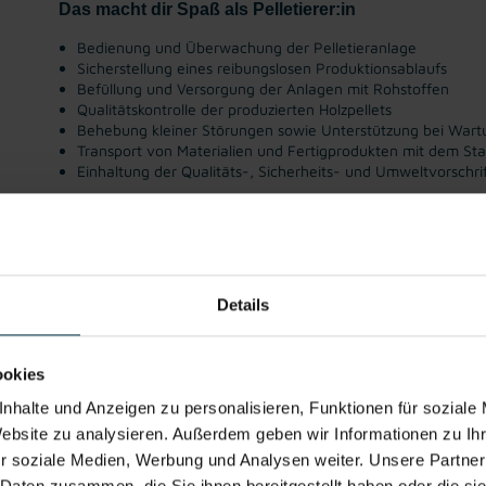
Das macht dir Spaß als Pelletierer:in
Bedienung und Überwachung der Pelletieranlage
Sicherstellung eines reibungslosen Produktionsablaufs
Befüllung und Versorgung der Anlagen mit Rohstoffen
Qualitätskontrolle der produzierten Holzpellets
Behebung kleiner Störungen sowie Unterstützung bei Wart
Transport von Materialien und Fertigprodukten mit dem St
Einhaltung der Qualitäts-, Sicherheits- und Umweltvorschri
Gute
Gratis
Integration ins
Vollzeitarbeits
He
Erreichbarkeit
Parkplatz
Stammpersona
platz
Betr
l
Details
Du möchtest Teil eines starken Produktionsteams w
Bewerbung als Produktionsmitarbeiter:in Sonderbau
ookies
nhalte und Anzeigen zu personalisieren, Funktionen für soziale
Website zu analysieren. Außerdem geben wir Informationen zu I
Jetzt bewerben
Details zu diesem Job anzeigen
r soziale Medien, Werbung und Analysen weiter. Unsere Partner
 Daten zusammen, die Sie ihnen bereitgestellt haben oder die s