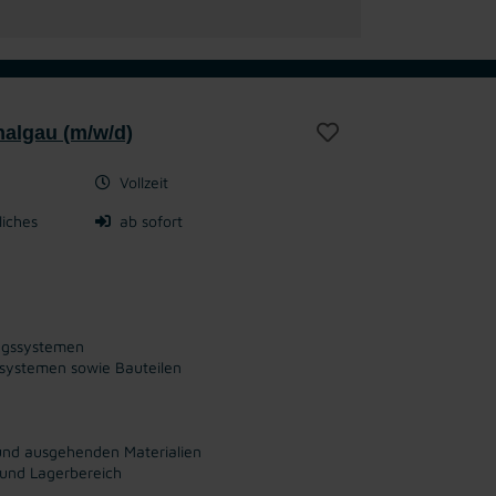
halgau (m/w/d)
Vollzeit
liches
ab sofort
ungssystemen
ssystemen sowie Bauteilen
n und ausgehenden Materialien
 und Lagerbereich