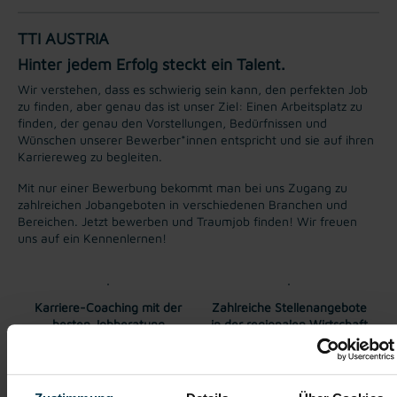
TTI AUSTRIA
Hinter jedem Erfolg steckt ein Talent.
Wir verstehen, dass es schwierig sein kann, den perfekten Job
zu finden, aber genau das ist unser Ziel: Einen Arbeitsplatz zu
finden, der genau den Vorstellungen, Bedürfnissen und
Wünschen unserer Bewerber*innen entspricht und sie auf ihren
Karriereweg zu begleiten.
Mit nur einer Bewerbung bekommt man bei uns Zugang zu
zahlreichen Jobangeboten in verschiedenen Branchen und
Bereichen. Jetzt bewerben und Traumjob finden! Wir freuen
uns auf ein Kennenlernen!
Karriere-Coaching mit der
Zahlreiche Stellenangebote
besten Jobberatung
in der regionalen Wirtschaft
mit nur 1 Bewerbung
Soziale Absicherung durch
Tolle Aus- und