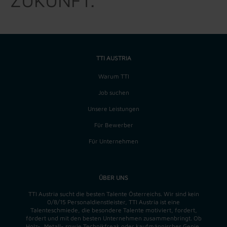
ZUKUNFT.
TTI AUSTRIA
Warum TTI
Job suchen
Unsere Leistungen
Für Bewerber
Für Unternehmen
ÜBER UNS
TTI Austria sucht die besten Talente Österreichs. Wir sind kein
0/8/15 Personaldienstleister, TTI Austria ist eine
Talenteschmiede, die besondere Talente motiviert, fordert,
fördert und mit den besten Unternehmen zusammenbringt. Ob
Holz-, Metall- sowie Technikfreak oder kaufmännisches Genie,