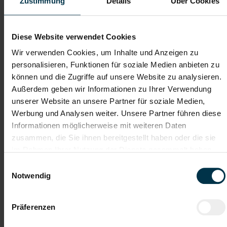
Zustimmung
Details
Über Cookies
TTI-Betriebsrat und
Weiterbildungsangebote
Fairnessabkommen
sowie Aufstiegsmöglichkeiten
Diese Website verwendet Cookies
Wir verwenden Cookies, um Inhalte und Anzeigen zu
Weitere interessante Jobmöglichkeiten
personalisieren, Funktionen für soziale Medien anbieten zu
können und die Zugriffe auf unsere Website zu analysieren.
Produktionshilfskraft in Hollabrunn Vollzeit (m/w/d)
Außerdem geben wir Informationen zu Ihrer Verwendung
unserer Website an unsere Partner für soziale Medien,
Werbung und Analysen weiter. Unsere Partner führen diese
ab EUR 2.326,86
Informationen möglicherweise mit weiteren Daten
zusammen, die Sie ihnen bereitgestellt haben oder die sie
im Rahmen Ihrer Nutzung der Dienste gesammelt haben.
Vollzeit
Einwilligungsauswahl
Notwendig
Hollabrunn
Präferenzen