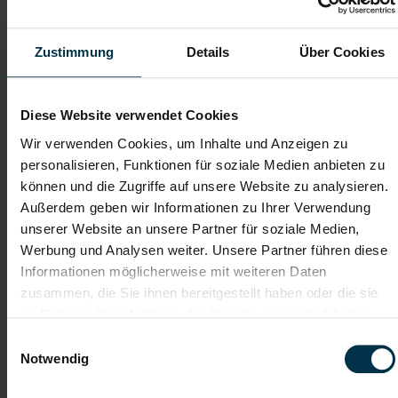
Soziale Absicherung durch
Tolle Aus- und
TTI-Betriebsrat und
Weiterbildungsangebote
Zustimmung
Details
Über Cookies
Fairnessabkommen
sowie Aufstiegsmöglichkeiten
Diese Website verwendet Cookies
Weitere interessante Jobmöglichkeiten
Wir verwenden Cookies, um Inhalte und Anzeigen zu
personalisieren, Funktionen für soziale Medien anbieten zu
Specialist Transportlogistik Kapfenberg Vollzeit (m/w/d)
können und die Zugriffe auf unsere Website zu analysieren.
Außerdem geben wir Informationen zu Ihrer Verwendung
unserer Website an unsere Partner für soziale Medien,
ab EUR 47.546,94
Werbung und Analysen weiter. Unsere Partner führen diese
Informationen möglicherweise mit weiteren Daten
zusammen, die Sie ihnen bereitgestellt haben oder die sie
Vollzeit
im Rahmen Ihrer Nutzung der Dienste gesammelt haben.
Einwilligungsauswahl
Notwendig
Kapfenberg