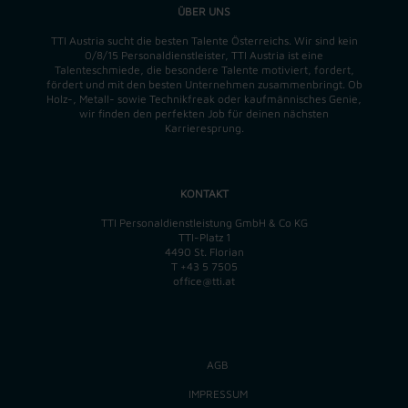
ÜBER UNS
TTI Austria sucht die besten Talente Österreichs. Wir sind kein
0/8/15 Personaldienstleister, TTI Austria ist eine
Talenteschmiede, die besondere Talente motiviert, fordert,
fördert und mit den besten Unternehmen zusammenbringt. Ob
Holz-, Metall- sowie Technikfreak oder kaufmännisches Genie,
wir finden
den perfekten
Job für deinen nächsten
Karrieresprung.
KONTAKT
TTI Personaldienstleistung GmbH & Co KG
TTI-Platz 1
4490 St. Florian
T
+43 5 7505
office@tti.at
AGB
IMPRESSUM