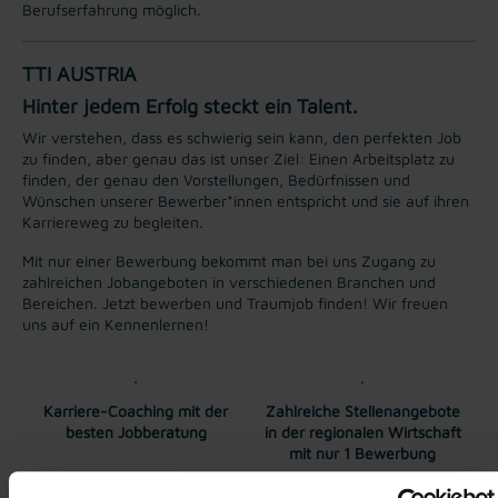
Berufserfahrung möglich.
TTI AUSTRIA
Hinter jedem Erfolg steckt ein Talent.
Wir verstehen, dass es schwierig sein kann, den perfekten Job
zu finden, aber genau das ist unser Ziel: Einen Arbeitsplatz zu
finden, der genau den Vorstellungen, Bedürfnissen und
Wünschen unserer Bewerber*innen entspricht und sie auf ihren
Karriereweg zu begleiten.
Mit nur einer Bewerbung bekommt man bei uns Zugang zu
zahlreichen Jobangeboten in verschiedenen Branchen und
Bereichen. Jetzt bewerben und Traumjob finden! Wir freuen
uns auf ein Kennenlernen!
Karriere-Coaching mit der
Zahlreiche Stellenangebote
besten Jobberatung
in der regionalen Wirtschaft
mit nur 1 Bewerbung