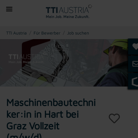
You are here:
TTI Austria
Für Bewerber
Job suchen
Maschinenbautechni
ker:in in Hart bei
Graz Vollzeit
(m/w/d)