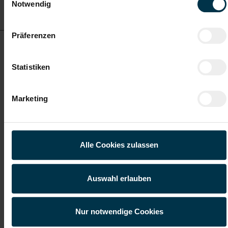
Notwendig
anzeigen
Präferenzen
Verpacker/Verlader in Hart bei Graz Vollzeit (m/w/d)
Statistiken
ab EUR 2.571,94
Marketing
Vollzeit
Alle Cookies zulassen
Hart bei Graz
Auswahl erlauben
Details zu diesem Job
anzeigen
Nur notwendige Cookies