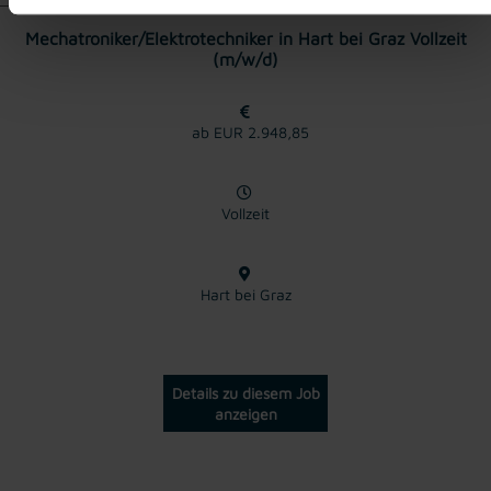
Mechatroniker/Elektrotechniker in Hart bei Graz Vollzeit
(m/w/d)
ab EUR 2.948,85
Vollzeit
Hart bei Graz
Details zu diesem Job
anzeigen