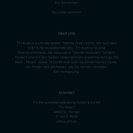
Für Bewerber
Für Unternehmen
ÜBER UNS
TTI Austria sucht die besten Talente Österreichs. Wir sind kein
0/8/15 Personaldienstleister, TTI Austria ist eine
Talenteschmiede, die besondere Talente motiviert, fordert,
fördert und mit den besten Unternehmen zusammenbringt. Ob
Holz-, Metall- sowie Technikfreak oder kaufmännisches Genie,
wir finden
den perfekten
Job für deinen nächsten
Karrieresprung.
KONTAKT
TTI Personaldienstleistung GmbH & Co KG
TTI-Platz 1
4490 St. Florian
T
+43 5 7505
office@tti.at