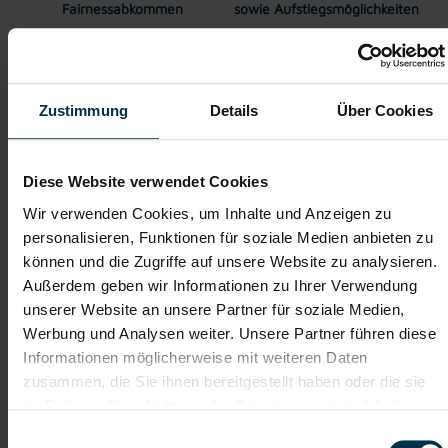
Fairnessabkommen
sowie Aufstiegsmöglichkeiten
Weitere interessante Jobmöglichkeiten
Zustimmung
Details
Über Cookies
CNC- Dreher in Hart bei Graz Vollzeit (m/w/d)
Diese Website verwendet Cookies
ab EUR 2.948,85
Wir verwenden Cookies, um Inhalte und Anzeigen zu
personalisieren, Funktionen für soziale Medien anbieten zu
können und die Zugriffe auf unsere Website zu analysieren.
Vollzeit
Außerdem geben wir Informationen zu Ihrer Verwendung
unserer Website an unsere Partner für soziale Medien,
Werbung und Analysen weiter. Unsere Partner führen diese
Hart bei Graz
Informationen möglicherweise mit weiteren Daten
zusammen, die Sie ihnen bereitgestellt haben oder die sie
im Rahmen Ihrer Nutzung der Dienste gesammelt haben.
Einwilligungsauswahl
Details zu diesem Job