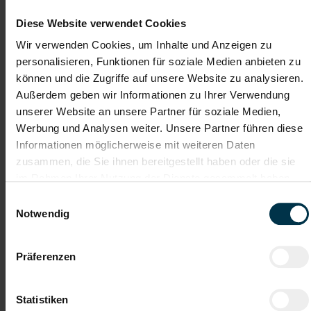
Werkstatt
nach technischen Zeichnungen
Diese Website verwendet Cookies
Selbstständiges Arbeiten
Verarbeitung von überwiegend Stahl sowie vereinzelt
Wir verwenden Cookies, um Inhalte und Anzeigen zu
Edelstahl
personalisieren, Funktionen für soziale Medien anbieten zu
von dünnen Blechen wie auch Materialstärken
Schweißen
zwischen 10 und 50 mm
können und die Zugriffe auf unsere Website zu analysieren.
sowie enge
Eigenverantwortliches Arbeiten
Außerdem geben wir Informationen zu Ihrer Verwendung
Zusammenarbeit im Team
unserer Website an unsere Partner für soziale Medien,
Einhaltung unserer Qualitäts-, Sicherheits- und
Werbung und Analysen weiter. Unsere Partner führen diese
Fertigungsstandards
Informationen möglicherweise mit weiteren Daten
zusammen, die Sie ihnen bereitgestellt haben oder die sie
im Rahmen Ihrer Nutzung der Dienste gesammelt haben.
Gute Erreichbarkeit
Gratis Parkplatz
Einwilligungsauswahl
Notwendig
Unbefristetes
Vollzeitarbeitsplatz
Dienstverhältnis
Präferenzen
Moderner
Kostenlose
Arbeitsplatz
Aus- u. Weiterbildung
Statistiken