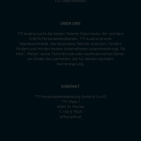
Für Unternehmen
ÜBER UNS
TTI Austria sucht die besten Talente Österreichs. Wir sind kein
0/8/15 Personaldienstleister, TTI Austria ist eine
Talenteschmiede, die besondere Talente motiviert, fordert,
fördert und mit den besten Unternehmen zusammenbringt. Ob
Holz-, Metall- sowie Technikfreak oder kaufmännisches Genie,
wir finden
den perfekten
Job für deinen nächsten
Karrieresprung.
KONTAKT
TTI Personaldienstleistung GmbH & Co KG
TTI-Platz 1
4490 St. Florian
T
+43 5 7505
office@tti.at