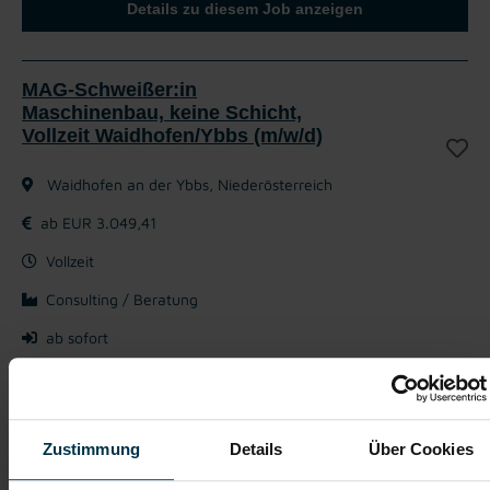
Details zu diesem Job anzeigen
MAG-Schweißer:in
Maschinenbau, keine Schicht,
Vollzeit Waidhofen/Ybbs (m/w/d)
Waidhofen an der Ybbs, Niederösterreich
ab EUR 3.049,41
Vollzeit
Consulting / Beratung
ab sofort
Das machst du gerne als Schlosser:
Durchführung von
im Maschinenbau
MAG-Schweißarbeiten
Zustimmung
Details
Über Cookies
von Maschinenkomponenten
Vormontage
Unterstützung der mechanischen Fertigung in unserer