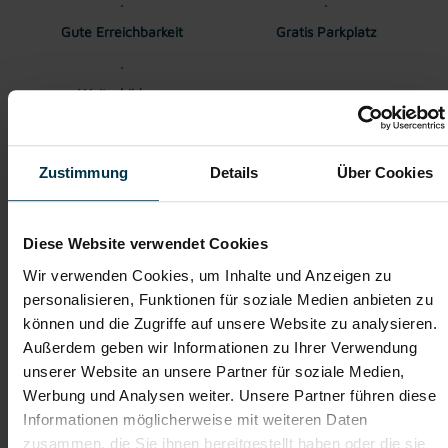
Gute Erreichbarkeit
Gratis Parkplatz
Weiterbildung
Zustimmung
Details
Über Cookies
Gehalt
Kollektivvertraglicher Mindestlohn EUR 2.885,37 brutto pro
Monat. Überzahlung auf Grund von Qualifikation und
Diese Website verwendet Cookies
Berufserfahrung möglich.
Wir verwenden Cookies, um Inhalte und Anzeigen zu
personalisieren, Funktionen für soziale Medien anbieten zu
TTI AUSTRIA
können und die Zugriffe auf unsere Website zu analysieren.
Hinter jedem Erfolg steckt ein Talent.
Außerdem geben wir Informationen zu Ihrer Verwendung
Wir verstehen, dass es schwierig sein kann, den perfekten Job
unserer Website an unsere Partner für soziale Medien,
zu finden, aber genau das ist unser Ziel: Einen Arbeitsplatz zu
Werbung und Analysen weiter. Unsere Partner führen diese
finden, der genau den Vorstellungen, Bedürfnissen und
Wünschen unserer Bewerber*innen entspricht und sie auf ihren
Informationen möglicherweise mit weiteren Daten
Karriereweg zu begleiten.
zusammen, die Sie ihnen bereitgestellt haben oder die sie