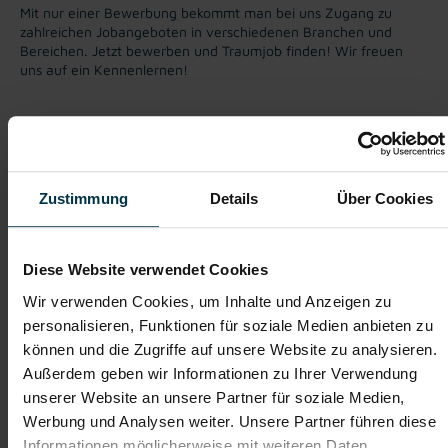
Mit nur einer Bewerbung bekommt man bei uns Zugang zu
zahlreichen Jobangeboten in verschiedenen Branchen und
Bereichen. Jetzt bewerben und Traumjob finden! Wir freuen
uns auf ein Kennenlernen!
Karriere-Coaching mit der
Zahlreiche Stellenangebote
besten Jobberatung
in der regionalen Wirtschaft
mit nur 1 Bewerbung
Zustimmung
Details
Über Cookies
Soziale Absicherung durch
Tolle Aus- und
TTI-Betriebsrat und
Weiterbildungsangebote
Diese Website verwendet Cookies
Fairnessabkommen
sowie Aufstiegsmöglichkeiten
Wir verwenden Cookies, um Inhalte und Anzeigen zu
personalisieren, Funktionen für soziale Medien anbieten zu
können und die Zugriffe auf unsere Website zu analysieren.
Weitere interessante Jobmöglichkeiten
Außerdem geben wir Informationen zu Ihrer Verwendung
unserer Website an unsere Partner für soziale Medien,
Holzarbeiter Flickstation 3 Schichtbetrieb (m/w/d)
Werbung und Analysen weiter. Unsere Partner führen diese
Informationen möglicherweise mit weiteren Daten