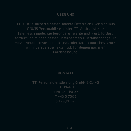
ÜBER UNS
TTI Austria sucht die besten Talente Österreichs. Wir sind kein
0/8/15 Personaldienstleister, TTI Austria ist eine
Talenteschmiede, die besondere Talente motiviert, fordert,
fördert und mit den besten Unternehmen zusammenbringt. Ob
Holz-, Metall- sowie Technikfreak oder kaufmännisches Genie,
wir finden
den perfekten
Job für deinen nächsten
Karrieresprung.
KONTAKT
TTI Personaldienstleistung GmbH & Co KG
TTI-Platz 1
4490 St. Florian
T
+43 5 7505
office@tti.at
AGB