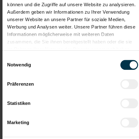
können und die Zugriffe auf unsere Website zu analysieren.
Außerdem geben wir Informationen zu Ihrer Verwendung
Soziale Absicherung durch
Tolle Aus- und
unserer Website an unsere Partner für soziale Medien,
TTI-Betriebsrat und
Weiterbildungsangebote
Werbung und Analysen weiter. Unsere Partner führen diese
Fairnessabkommen
sowie Aufstiegsmöglichkeiten
Informationen möglicherweise mit weiteren Daten
zusammen, die Sie ihnen bereitgestellt haben oder die sie
im Rahmen Ihrer Nutzung der Dienste gesammelt haben.
Weitere interessante Jobmöglichkeiten
Einwilligungsauswahl
Notwendig
Abkanter in Steyr 2-Schicht (m/w/d)
Präferenzen
ab EUR 3.800,00
Statistiken
Vollzeit
Marketing
Steyr