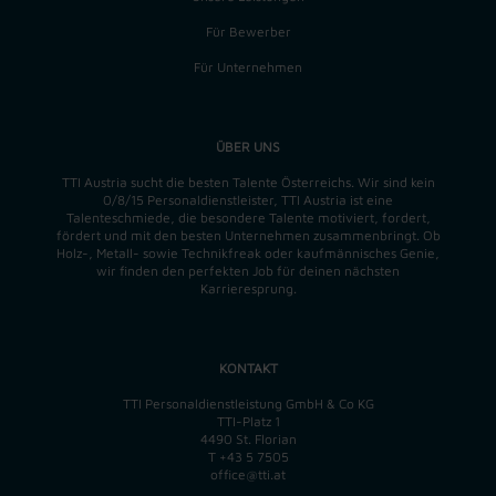
Für Bewerber
Für Unternehmen
ÜBER UNS
TTI Austria sucht die besten Talente Österreichs. Wir sind kein
0/8/15 Personaldienstleister, TTI Austria ist eine
Talenteschmiede, die besondere Talente motiviert, fordert,
fördert und mit den besten Unternehmen zusammenbringt. Ob
Holz-, Metall- sowie Technikfreak oder kaufmännisches Genie,
wir finden
den perfekten
Job für deinen nächsten
Karrieresprung.
KONTAKT
TTI Personaldienstleistung GmbH & Co KG
TTI-Platz 1
4490 St. Florian
T
+43 5 7505
office@tti.at