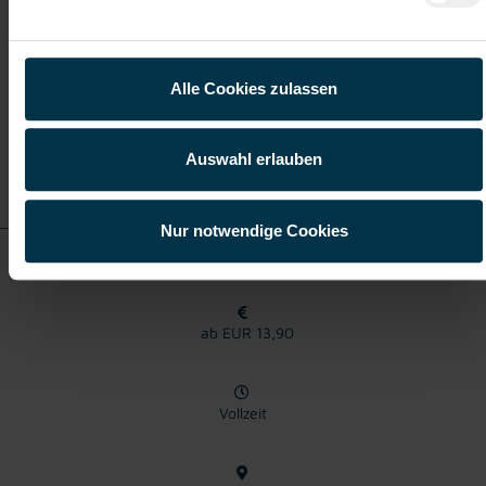
Lieboch
Alle Cookies zulassen
Auswahl erlauben
Details zu diesem Job
anzeigen
Nur notwendige Cookies
Logistikmitarbeiter (m/w/d)
ab EUR 13,90
Vollzeit