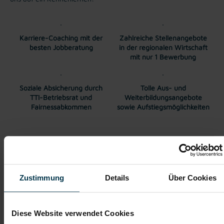
Karriere-Coaching mit der
Zahlreiche Stellenangebote
besten Jobberatung
in der regionalen Wirtschaft
mit nur 1 Bewerbung
Soziale Absicherung durch
Tolle Aus- und
TTI-Betriebsrat und
Weiterbildungsangebote
Fairnessabkommen
sowie Aufstiegsmöglichkeiten
Weitere interessante Jobmöglichkeiten
Kommissionierer (m/w/d)
Zustimmung
Details
Über Cookies
ab EUR 2.326,86
Diese Website verwendet Cookies