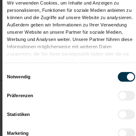
Wir verwenden Cookies, um Inhalte und Anzeigen zu
personalisieren, Funktionen für soziale Medien anbieten zu
Vollzeit
können und die Zugriffe auf unsere Website zu analysieren.
Außerdem geben wir Informationen zu Ihrer Verwendung
unserer Website an unsere Partner für soziale Medien,
Wels
Werbung und Analysen weiter. Unsere Partner führen diese
Informationen möglicherweise mit weiteren Daten
zusammen, die Sie ihnen bereitgestellt haben oder die sie
im Rahmen Ihrer Nutzung der Dienste gesammelt haben.
Details zu diesem Job
anzeigen
Einwilligungsauswahl
Notwendig
Lagerarbeiter Containerentladung (m/w/d)
Präferenzen
ab EUR 13,90
Statistiken
Teilzeit
Marketing