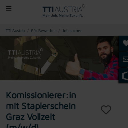
You are here:
TTI Austria
Für Bewerber
Job suchen
Komissionierer:in
mit Staplerschein
Graz Vollzeit
(m/w/d)