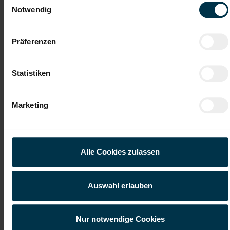
Graz-St. Peter
Notwendig
Präferenzen
Details zu diesem Job
anzeigen
Statistiken
Mitarbeiter Logistik in der Wareneingangskontrolle /
Marketing
Qualitätseingangsprüfung - Vollzeit (m/w/d)
ab EUR 2.700,00
Alle Cookies zulassen
Vollzeit
Auswahl erlauben
Graz-St. Peter
Nur notwendige Cookies