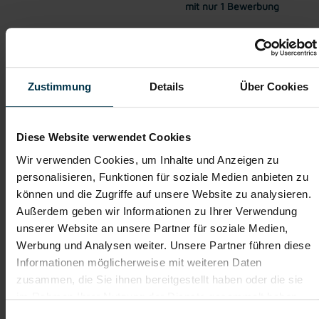
mit nur 1 Bewerbung
Soziale Absicherung durch
Tolle Aus- und
TTI-Betriebsrat und
Weiterbildungsangebote
Fairnessabkommen
sowie Aufstiegsmöglichkeiten
Zustimmung
Details
Über Cookies
Diese Website verwendet Cookies
Weitere interessante Jobmöglichkeiten
Wir verwenden Cookies, um Inhalte und Anzeigen zu
Schichtleiter im Bereich Logistik - Vollzeit in Graz (m/w/d)
personalisieren, Funktionen für soziale Medien anbieten zu
können und die Zugriffe auf unsere Website zu analysieren.
Außerdem geben wir Informationen zu Ihrer Verwendung
ab EUR 3.500,00
unserer Website an unsere Partner für soziale Medien,
Werbung und Analysen weiter. Unsere Partner führen diese
Informationen möglicherweise mit weiteren Daten
Vollzeit
zusammen, die Sie ihnen bereitgestellt haben oder die sie
im Rahmen Ihrer Nutzung der Dienste gesammelt haben.
Einwilligungsauswahl