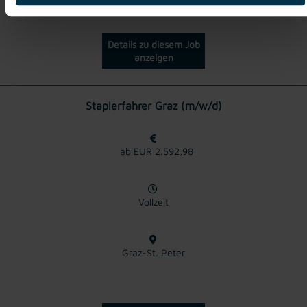
Details zu diesem Job
anzeigen
Staplerfahrer Graz (m/w/d)
ab EUR 2.592,98
Vollzeit
Graz-St. Peter