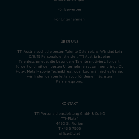
Für Bewerber
Für Unternehmen
ÜBER UNS
TTI Austria sucht die besten Talente Österreichs. Wir sind kein
0/8/15 Personaldienstleister, TTI Austria ist eine
Talenteschmiede, die besondere Talente motiviert, fordert,
fördert und mit den besten Unternehmen zusammenbringt. Ob
Holz-, Metall- sowie Technikfreak oder kaufmännisches Genie,
wir finden
den perfekten
Job für deinen nächsten
Karrieresprung.
KONTAKT
TTI Personaldienstleistung GmbH & Co KG
TTI-Platz 1
4490 St. Florian
T
+43 5 7505
office@tti.at