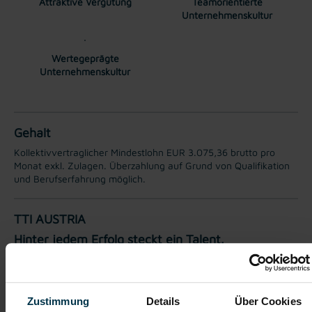
Attraktive Vergütung
Teamorientierte
Unternehmenskultur
Wertegeprägte
Unternehmenskultur
Gehalt
Kollektivvertraglicher Mindestlohn EUR 3.075,36 brutto pro
Monat exkl. Zulagen. Überzahlung auf Grund von Qualifikation
und Berufserfahrung möglich.
TTI AUSTRIA
Hinter jedem Erfolg steckt ein Talent.
Wir verstehen, dass es schwierig sein kann, den perfekten Job
zu finden, aber genau das ist unser Ziel: Einen Arbeitsplatz zu
finden, der genau den Vorstellungen, Bedürfnissen und
Wünschen unserer Bewerber*innen entspricht und sie auf ihren
Zustimmung
Details
Über Cookies
Karriereweg zu begleiten.