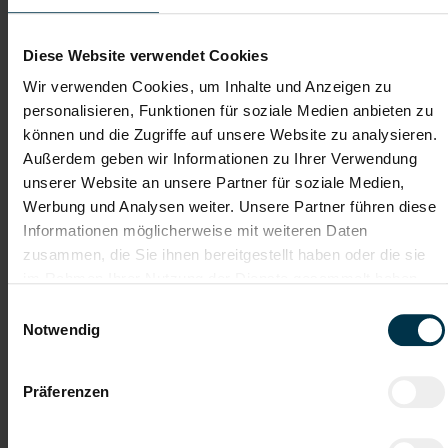
Mit nur einer Bewerbung bekommt man bei uns Zugang zu
zahlreichen Jobangeboten in verschiedenen Branchen und
Diese Website verwendet Cookies
Bereichen. Jetzt bewerben und Traumjob finden! Wir freuen
Wir verwenden Cookies, um Inhalte und Anzeigen zu
uns auf ein Kennenlernen!
personalisieren, Funktionen für soziale Medien anbieten zu
können und die Zugriffe auf unsere Website zu analysieren.
Außerdem geben wir Informationen zu Ihrer Verwendung
Karriere-Coaching mit der
Zahlreiche Stellenangebote
unserer Website an unsere Partner für soziale Medien,
besten Jobberatung
in der regionalen Wirtschaft
Werbung und Analysen weiter. Unsere Partner führen diese
mit nur 1 Bewerbung
Informationen möglicherweise mit weiteren Daten
zusammen, die Sie ihnen bereitgestellt haben oder die sie
Soziale Absicherung durch
Tolle Aus- und
im Rahmen Ihrer Nutzung der Dienste gesammelt haben.
TTI-Betriebsrat und
Weiterbildungsangebote
Fairnessabkommen
sowie Aufstiegsmöglichkeiten
Einwilligungsauswahl
Notwendig
Präferenzen
Weitere interessante Jobmöglichkeiten
Lehrstelle Milchtechnologe (m/w/d)