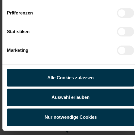
Lannach
Präferenzen
Statistiken
Details zu diesem Job
anzeigen
Marketing
Metallfacharbeiter in Lannach im Zuschnitt - Vollzeit
(m/w/d)
Alle Cookies zulassen
ab EUR 17,50
Auswahl erlauben
Vollzeit
Nur notwendige Cookies