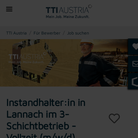
You are here:
TTI Austria
Für Bewerber
Job suchen
Instandhalter:in in
Lannach im 3-
Schichtbetrieb -
Vollzeit (m/w/d)