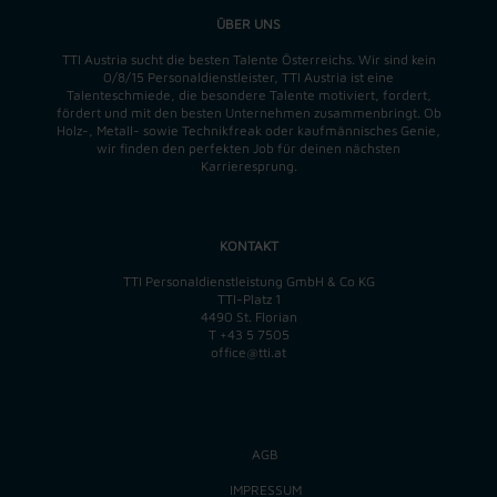
ÜBER UNS
TTI Austria sucht die besten Talente Österreichs. Wir sind kein
0/8/15 Personaldienstleister, TTI Austria ist eine
Talenteschmiede, die besondere Talente motiviert, fordert,
fördert und mit den besten Unternehmen zusammenbringt. Ob
Holz-, Metall- sowie Technikfreak oder kaufmännisches Genie,
wir finden
den perfekten
Job für deinen nächsten
Karrieresprung.
KONTAKT
TTI Personaldienstleistung GmbH & Co KG
TTI-Platz 1
4490 St. Florian
T
+43 5 7505
office@tti.at
AGB
IMPRESSUM