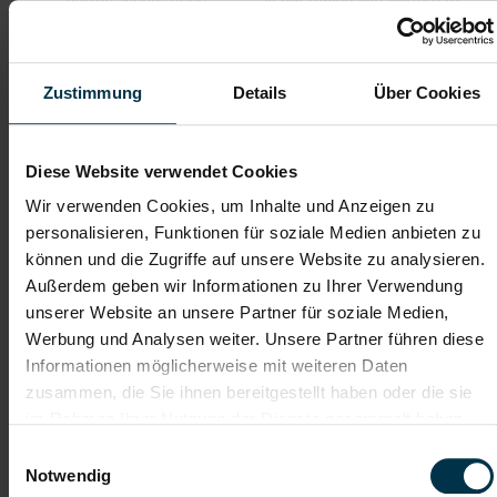
besten Jobberatung
in der regionalen Wirtschaft
mit nur 1 Bewerbung
Soziale Absicherung durch
Tolle Aus- und
Zustimmung
Details
Über Cookies
TTI-Betriebsrat und
Weiterbildungsangebote
Fairnessabkommen
sowie Aufstiegsmöglichkeiten
Diese Website verwendet Cookies
Wir verwenden Cookies, um Inhalte und Anzeigen zu
Weitere interessante Jobmöglichkeiten
personalisieren, Funktionen für soziale Medien anbieten zu
können und die Zugriffe auf unsere Website zu analysieren.
Produktionsmitarbeiter in Lannach im Bereich Zuschnitt -
Außerdem geben wir Informationen zu Ihrer Verwendung
Vollzeit (m/w/d)
unserer Website an unsere Partner für soziale Medien,
Werbung und Analysen weiter. Unsere Partner führen diese
Informationen möglicherweise mit weiteren Daten
ab EUR 14,73
zusammen, die Sie ihnen bereitgestellt haben oder die sie
im Rahmen Ihrer Nutzung der Dienste gesammelt haben.
Einwilligungsauswahl
Vollzeit
Notwendig