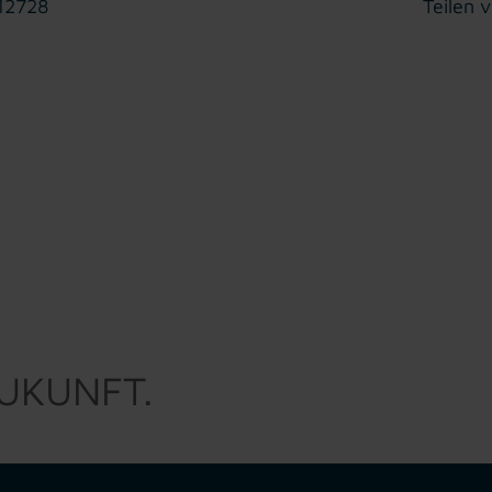
 12728
Teilen v
ZUKUNFT.