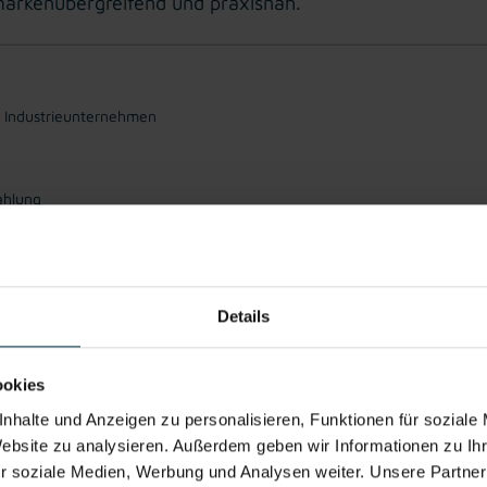
arkenübergreifend und praxisnah.
n Industrieunternehmen
ahlung
Details
reich Generalüberholung, Umbau und Unfallinstandsetzung
ugruppen
sten und Arbeitsanweisungen
m Inbetriebnahme-Personal
ookies
nhalte und Anzeigen zu personalisieren, Funktionen für soziale
Website zu analysieren. Außerdem geben wir Informationen zu I
. Mechaniker:in, Industriemechaniker:in oder vergleichbar)
r soziale Medien, Werbung und Analysen weiter. Unsere Partner
wie einschlägige Berufserfahrung