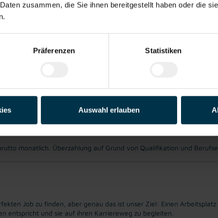
 Daten zusammen, die Sie ihnen bereitgestellt haben oder die s
ewusste Arbeitsweise
n.
Präferenzen
Statistiken
itarbeitsplatz
Herzlicher
Beste Jobberatung
Betriebsrät:in
ies
Auswahl erlauben
A
brutto monatlich. Überzahlung auf Grund von Qualifikation und Berufs
fekten Job zu finden, aber genau das ist unser Ziel: Einen Arbeitsplatz
entspricht und sie auf ihren Karriereweg zu begleiten.