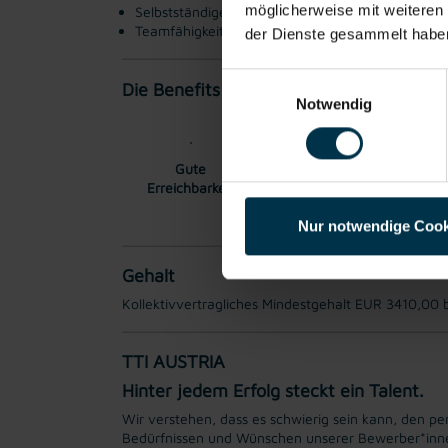
möglicherweise mit weiteren
Selbstständige, sorgfältige und verantwortungsb
Teamfähigkeit, Flexibilität und Zuverlässigkeit
der Dienste gesammelt habe
Einwilligungsauswahl
Die Benefits:
Notwendig
Gute
Gratis Parkplatz
Vollze
Erreichbarkeit
Nur notwendige Cook
Gehalt
Kollektivvertragliches Mindestgehalt EUR 3410,00 
TTI AUSTRIA
Hinter jedem Erfolg steckt ein Talent.
Wir verstehen, dass es schwierig sein kann, den per
Bedürfnissen und Wünschen unserer Bewerber*innen 