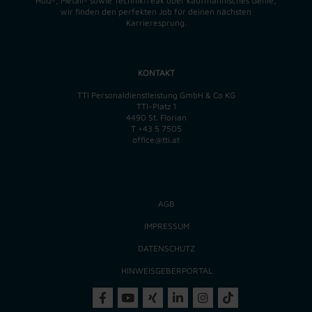
Holz-, Metall- sowie Technikfreak oder kaufmännisches Genie,
wir finden
den perfekten
Job für deinen nächsten
Karrieresprung.
KONTAKT
TTI Personaldienstleistung GmbH & Co KG
TTI-Platz 1
4490 St. Florian
T
+43 5 7505
office@tti.at
AGB
IMPRESSUM
DATENSCHUTZ
HINWEISGEBERPORTAL