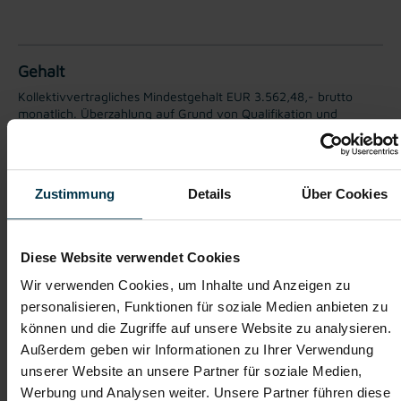
Gehalt
Kollektivvertragliches Mindestgehalt EUR 3.562,48,- brutto
monatlich. Überzahlung auf Grund von Qualifikation und
Berufserfahrung möglich.
TTI AUSTRIA
Zustimmung
Details
Über Cookies
Hinter jedem Erfolg steckt ein Talent.
Wir verstehen, dass es schwierig sein kann, den perfekten Job
zu finden, aber genau das ist unser Ziel: Einen Arbeitsplatz zu
Diese Website verwendet Cookies
finden, der genau den Vorstellungen, Bedürfnissen und
Wünschen unserer Bewerber*innen entspricht und sie auf ihren
Wir verwenden Cookies, um Inhalte und Anzeigen zu
Karriereweg zu begleiten.
personalisieren, Funktionen für soziale Medien anbieten zu
können und die Zugriffe auf unsere Website zu analysieren.
Mit nur einer Bewerbung bekommt man bei uns Zugang zu
zahlreichen Jobangeboten in verschiedenen Branchen und
Außerdem geben wir Informationen zu Ihrer Verwendung
Bereichen. Jetzt bewerben und Traumjob finden! Wir freuen
unserer Website an unsere Partner für soziale Medien,
uns auf ein Kennenlernen!
Werbung und Analysen weiter. Unsere Partner führen diese