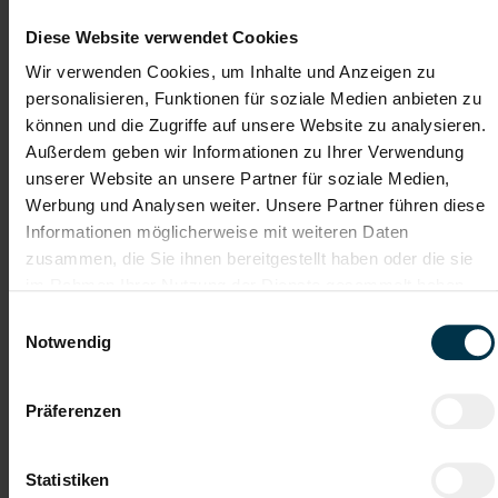
Diese Website verwendet Cookies
Verpflegung
Du-Kultur
Wir verwenden Cookies, um Inhalte und Anzeigen zu
personalisieren, Funktionen für soziale Medien anbieten zu
Wertschätzender
Wir sind für dich
Umgang
da während des Bewerbungs-
können und die Zugriffe auf unsere Website zu analysieren.
Prozesses
Außerdem geben wir Informationen zu Ihrer Verwendung
unserer Website an unsere Partner für soziale Medien,
Garantierte
Unterstützung während
Lohn-/Gehalts-
des gesamten Bewerbungsprozesses
Werbung und Analysen weiter. Unsere Partner führen diese
Auszahlung
Informationen möglicherweise mit weiteren Daten
zusammen, die Sie ihnen bereitgestellt haben oder die sie
Teamorientierte Unternehmenskultur
Wertegeprägte Unternehmenskultur
im Rahmen Ihrer Nutzung der Dienste gesammelt haben.
Einwilligungsauswahl
Notwendig
Warum du bei uns durchstarten solltest:
Präferenzen
In Korneuburg suchen wir nicht einfach nur
Maschinenbediener:in – wir
suchen
Anlagenführer:innen
, die die Produktionswelt
Statistiken
mit uns aufmischen wollen! Bei uns zählt dein Einsatz