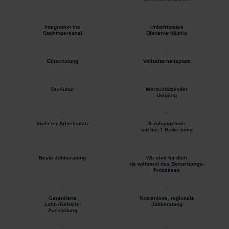
Integration ins
Unbefristetes
Stammpersonal
Dienstverhältnis
Einschulung
Vollzeitarbeitsplatz
Du-Kultur
Wertschätzender
Umgang
Sicherer Arbeitsplatz
3 Jobangebote
mit nur 1 Bewerbung
Beste Jobberatung
Wir sind für dich
da während des Bewerbungs-
Prozesses
Garantierte
Kostenlose, regionale
Lohn-/Gehalts-
Jobberatung
Auszahlung