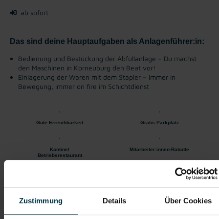
ab sofort
Das sind deine Hauptaufgaben als Anlagenführer:in:
Bedienung und Bestückung der Abfüllanlage – Du machst
den Maschinen in Korneuburg den Beat vor!
Einlagerung der Waren mit dem Stapler – Immer in
Bewegung, immer on fire im Schichtdienst
Gute Erreichbarkeit
Gratis Parkplatz
Kantine/
Mitarbeiter:innen-Rabatte
Betriebsrestaurant
Einschulung
Vollzeitarbeitsplatz
Zustimmung
Details
Über Cookies
Onboarding
Kaffee & Tee