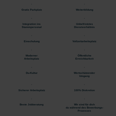
Gratis Parkplatz
Weiterbildung
Integration ins
Unbefristetes
Stammpersonal
Dienstverhältnis
Einschulung
Vollzeitarbeitsplatz
Moderner
Öffentliche
Arbeitsplatz
Erreichbarkeit
Du-Kultur
Wertschätzender
Umgang
Sicherer Arbeitsplatz
100% Diskretion
Beste Jobberatung
Wir sind für dich
da während des Bewerbungs-
Prozesses