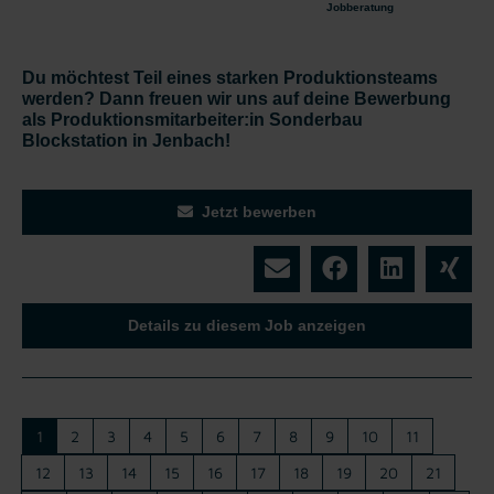
Jobberatung
Du möchtest Teil eines starken Produktionsteams
werden? Dann freuen wir uns auf deine Bewerbung
als Produktionsmitarbeiter:in Sonderbau
Blockstation in Jenbach!
Jetzt bewerben
Details zu diesem Job anzeigen
1
2
3
4
5
6
7
8
9
10
11
12
13
14
15
16
17
18
19
20
21