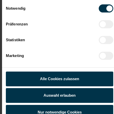
zahlreichen Jobangeboten in verschiedenen Branchen und
Einwilligungsauswahl
Bereichen. Jetzt bewerben und Traumjob finden! Wir freuen
Notwendig
uns auf ein Kennenlernen!
Präferenzen
Karriere-Coaching mit der
Zahlreiche Stellenangebote
besten Jobberatung
in der regionalen Wirtschaft
Statistiken
mit nur 1 Bewerbung
Marketing
Soziale Absicherung durch
Tolle Aus- und
TTI-Betriebsrat und
Weiterbildungsangebote
Fairnessabkommen
sowie Aufstiegsmöglichkeiten
Alle Cookies zulassen
Weitere interessante Jobmöglichkeiten
Auswahl erlauben
Abteilungsleiter Brot Kaprun Vollzeit oder Teilzeit (m/w/d)
Nur notwendige Cookies