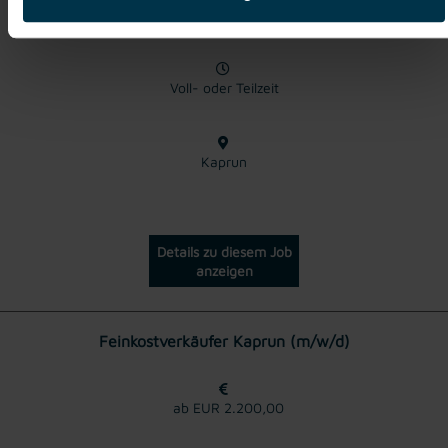
ab EUR 2.452,00
Voll- oder Teilzeit
Kaprun
Details zu diesem Job
anzeigen
Feinkostverkäufer Kaprun (m/w/d)
ab EUR 2.200,00