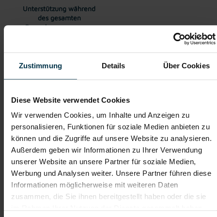
Unterstützung während
des gesamten
Bewerbungsprozesses
Zustimmung
Details
Über Cookies
Gehalt
Kollektivvertragliches Mindestgehalt EUR 2.772,00 brutto
monatlich. Überzahlung auf Grund von Qualifikation und
Diese Website verwendet Cookies
Berufserfahrung möglich.
Wir verwenden Cookies, um Inhalte und Anzeigen zu
personalisieren, Funktionen für soziale Medien anbieten zu
TTI AUSTRIA
können und die Zugriffe auf unsere Website zu analysieren.
Hinter jedem Erfolg steckt ein Talent.
Außerdem geben wir Informationen zu Ihrer Verwendung
Wir verstehen, dass es schwierig sein kann, den perfekten Job
unserer Website an unsere Partner für soziale Medien,
zu finden, aber genau das ist unser Ziel: Einen Arbeitsplatz zu
Werbung und Analysen weiter. Unsere Partner führen diese
finden, der genau den Vorstellungen, Bedürfnissen und
Wünschen unserer Bewerber*innen entspricht und sie auf ihren
Informationen möglicherweise mit weiteren Daten
Karriereweg zu begleiten.
zusammen, die Sie ihnen bereitgestellt haben oder die sie
im Rahmen Ihrer Nutzung der Dienste gesammelt haben.
Mit nur einer Bewerbung bekommt man bei uns Zugang zu