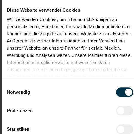
Werkstatt
nach technischen Zeichnungen
Diese Website verwendet Cookies
Selbstständiges Arbeiten
Verarbeitung von überwiegend Stahl sowie vereinzelt
Wir verwenden Cookies, um Inhalte und Anzeigen zu
Edelstahl
personalisieren, Funktionen für soziale Medien anbieten zu
von dünnen Blechen wie auch Materialstärken
Schweißen
zwischen 10 und 50 mm
können und die Zugriffe auf unsere Website zu analysieren.
sowie enge
Eigenverantwortliches Arbeiten
Außerdem geben wir Informationen zu Ihrer Verwendung
Zusammenarbeit im Team
unserer Website an unsere Partner für soziale Medien,
Einhaltung unserer Qualitäts-, Sicherheits- und
Werbung und Analysen weiter. Unsere Partner führen diese
Fertigungsstandards
Informationen möglicherweise mit weiteren Daten
zusammen, die Sie ihnen bereitgestellt haben oder die sie
im Rahmen Ihrer Nutzung der Dienste gesammelt haben.
Gute Erreichbarkeit
Gratis Parkplatz
Einwilligungsauswahl
Notwendig
Unbefristetes
Vollzeitarbeitsplatz
Dienstverhältnis
Präferenzen
Moderner
Kostenlose
Arbeitsplatz
Aus- u. Weiterbildung
Statistiken