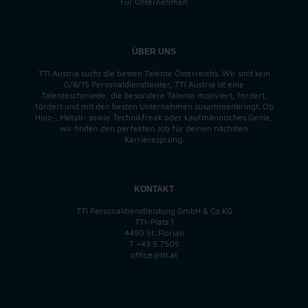
Für Unternehmen
ÜBER UNS
TTI Austria sucht die besten Talente Österreichs. Wir sind kein
0/8/15 Personaldienstleister, TTI Austria ist eine
Talenteschmiede, die besondere Talente motiviert, fordert,
fördert und mit den besten Unternehmen zusammenbringt. Ob
Holz-, Metall- sowie Technikfreak oder kaufmännisches Genie,
wir finden
den perfekten
Job für deinen nächsten
Karrieresprung.
KONTAKT
TTI Personaldienstleistung GmbH & Co KG
TTI-Platz 1
4490 St. Florian
T
+43 5 7505
office@tti.at