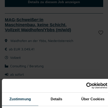
Details zu diesem Job anzeigen
MAG-Schweißer:in
Maschinenbau, keine Schicht,
Vollzeit Waidhofen/Ybbs (m/w/d)
Waidhofen an der Ybbs, Niederösterreich
ab EUR 3.049,41
Vollzeit
Consulting / Beratung
ab sofort
Das machst du gerne als Schlosser:
Durchführung von
im Maschinenbau
MAG-Schweißarbeiten
Zustimmung
Details
Über Cookies
von Maschinenkomponenten
Vormontage
Unterstützung der mechanischen Fertigung in unserer