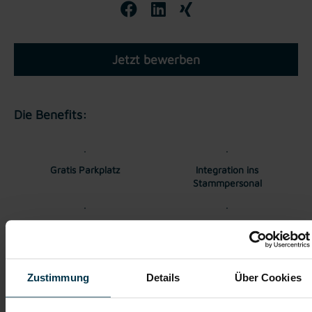
Jetzt bewerben
Die Benefits:
Gratis Parkplatz
Integration ins
Stammpersonal
Unbefristetes
Einschulung
Dienstverhältnis
Zustimmung
Details
Über Cookies
Vollzeitarbeitsplatz
Sicherer Arbeitsplatz