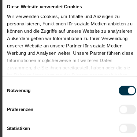
Unterstützung während
Wertegeprägte
Diese Website verwendet Cookies
des gesamten
Unternehmenskultur
Wir verwenden Cookies, um Inhalte und Anzeigen zu
Bewerbungsprozesses
personalisieren, Funktionen für soziale Medien anbieten zu
können und die Zugriffe auf unsere Website zu analysieren.
Außerdem geben wir Informationen zu Ihrer Verwendung
Gehalt
unserer Website an unsere Partner für soziale Medien,
Kollektivvertraglicher Mindestlohn EUR 2.948,85 brutto pro
Werbung und Analysen weiter. Unsere Partner führen diese
Monat. Überzahlung auf Grund von Qualifikation und
Informationen möglicherweise mit weiteren Daten
Berufserfahrung möglich.
zusammen, die Sie ihnen bereitgestellt haben oder die sie
im Rahmen Ihrer Nutzung der Dienste gesammelt haben.
TTI AUSTRIA
Einwilligungsauswahl
Notwendig
Hinter jedem Erfolg steckt ein Talent.
Wir verstehen, dass es schwierig sein kann, den perfekten Job
zu finden, aber genau das ist unser Ziel: Einen Arbeitsplatz zu
Präferenzen
finden, der genau den Vorstellungen, Bedürfnissen und
Wünschen unserer Bewerber*innen entspricht und sie auf ihren
Karriereweg zu begleiten.
Statistiken
Mit nur einer Bewerbung bekommt man bei uns Zugang zu