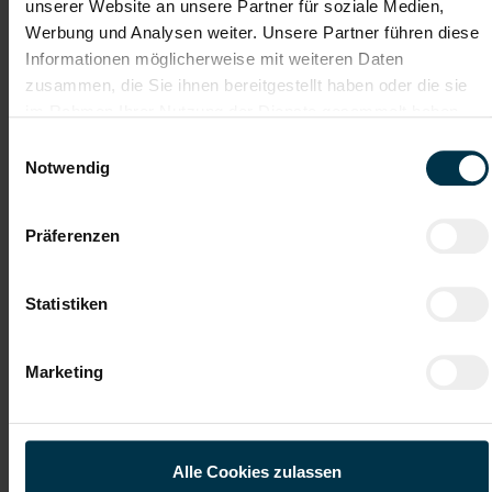
unserer Website an unsere Partner für soziale Medien,
Werbung und Analysen weiter. Unsere Partner führen diese
Soziale Absicherung durch
Tolle Aus- und
Informationen möglicherweise mit weiteren Daten
TTI-Betriebsrat und
Weiterbildungsangebote
Fairnessabkommen
sowie Aufstiegsmöglichkeiten
zusammen, die Sie ihnen bereitgestellt haben oder die sie
im Rahmen Ihrer Nutzung der Dienste gesammelt haben.
Einwilligungsauswahl
Notwendig
Weitere interessante Jobmöglichkeiten
Wickler - Industriejob in Weiz (m/w/d)
Präferenzen
ab EUR 3.187,32
Statistiken
Marketing
Vollzeit
Weiz
Alle Cookies zulassen