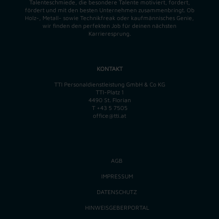
Talenteschmiede, die besondere Talente motiviert, fordert,
fördert und mit den besten Unternehmen zusammenbringt. Ob
Holz-, Metall- sowie Technikfreak oder kaufmännisches Genie,
wir finden
den perfekten
Job für deinen nächsten
Karrieresprung.
KONTAKT
TTI Personaldienstleistung GmbH & Co KG
TTI-Platz 1
4490 St. Florian
T
+43 5 7505
office@tti.at
AGB
IMPRESSUM
DATENSCHUTZ
HINWEISGEBERPORTAL