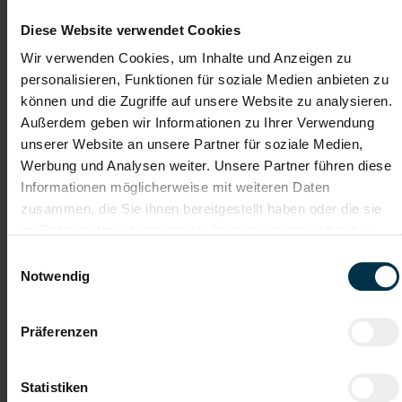
Industrie / handwerkliches Gewerbe
Diese Website verwendet Cookies
ab sofort
Wir verwenden Cookies, um Inhalte und Anzeigen zu
personalisieren, Funktionen für soziale Medien anbieten zu
Das macht dir Spaß als Schichtleiter:in:
können und die Zugriffe auf unsere Website zu analysieren.
Außerdem geben wir Informationen zu Ihrer Verwendung
Fachliche und organisatorische Führung des
Produktionsteams während deiner Schicht
unserer Website an unsere Partner für soziale Medien,
Sicherstellung eines reibungslosen Produktionsablaufs
Werbung und Analysen weiter. Unsere Partner führen diese
Einteilung und Koordination der Mitarbeiter:innen
Informationen möglicherweise mit weiteren Daten
Überwachung der Einhaltung von Qualitäts-, Sicherheits-
zusammen, die Sie ihnen bereitgestellt haben oder die sie
und Produktionsvorgaben
Unterstützung bei der Optimierung von Produktionsprozessen
im Rahmen Ihrer Nutzung der Dienste gesammelt haben.
Zusammenarbeit mit Instandhaltung, Logistik und
Einwilligungsauswahl
Produktionsleitung
Notwendig
Dokumentation der Produktionsabläufe sowie
Schichtübergaben
Unterstützung bei der Einschulung neuer Teammitglieder
Präferenzen
Gute Erreichbarkeit
Weiterbildung
Statistiken