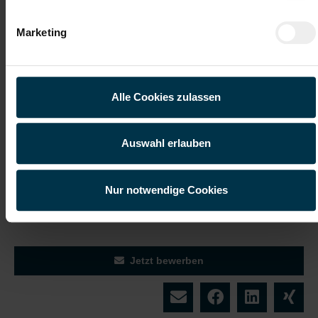
Integration ins
Aufstiegsmöglichkeiten
Stammpersonal
Marketing
Unbefristetes
Du-Kultur
Dienstverhältnis
Alle Cookies zulassen
Teamorientierte Unternehmenskultur
Auswahl erlauben
Du möchtest Verantwortung übernehmen und
gemeinsam mit deinem Team für einen reibungslosen
Produktionsablauf sorgen? Dann freuen wir uns auf
Nur notwendige Cookies
deine Bewerbung als Schichtleiter:in Produktion in
Jenbach!
Jetzt bewerben