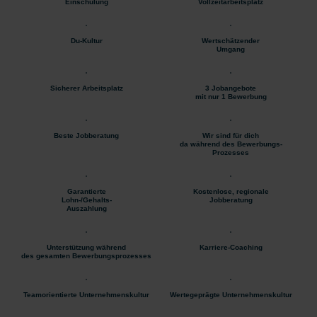
Einschulung
Vollzeitarbeitsplatz
Du-Kultur
Wertschätzender
Umgang
Sicherer Arbeitsplatz
3 Jobangebote
mit nur 1 Bewerbung
Beste Jobberatung
Wir sind für dich
da während des Bewerbungs-
Prozesses
Garantierte
Kostenlose, regionale
Lohn-/Gehalts-
Jobberatung
Auszahlung
Unterstützung während
Karriere-Coaching
des gesamten Bewerbungsprozesses
Teamorientierte Unternehmenskultur
Wertegeprägte Unternehmenskultur