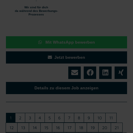
Wir sind für dich
da während des Bewerbungs-
Prozesses
Mit WhatsApp bewerben
Jetzt bewerben
Details zu diesem Job anzeigen
1
2
3
4
5
6
7
8
9
10
11
12
13
14
15
16
17
18
19
20
21