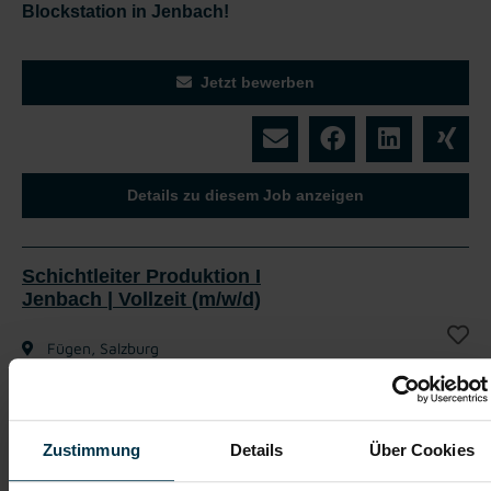
Blockstation in Jenbach!
Jetzt bewerben
Details zu diesem Job anzeigen
Schichtleiter Produktion I
Jenbach | Vollzeit (m/w/d)
Fügen, Salzburg
ab EUR 20,14
Vollzeit
Zustimmung
Details
Über Cookies
Ab 3-Schicht