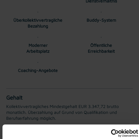
Dienstverhältnis
Überkollektivvertragliche
Buddy-System
Bezahlung
Moderner
Öffentliche
Arbeitsplatz
Erreichbarkeit
Coaching-Angebote
Gehalt
Kollektivvertragliches Mindestgehalt EUR 3.347,72 brutto
monatlich. Überzahlung auf Grund von Qualifikation und
Berufserfahrung möglich.
TTI AUSTRIA