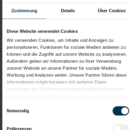
Hinter jedem Erfolg steckt ein Talent.
Zustimmung
Details
Über Cookies
Wir verstehen, dass es schwierig sein kann, den perfekten Job
zu finden, aber genau das ist unser Ziel: Einen Arbeitsplatz zu
finden, der genau den Vorstellungen, Bedürfnissen und
Wünschen unserer Bewerber*innen entspricht und sie auf ihren
Diese Website verwendet Cookies
Karriereweg zu begleiten.
Wir verwenden Cookies, um Inhalte und Anzeigen zu
Mit nur einer Bewerbung bekommt man bei uns Zugang zu
personalisieren, Funktionen für soziale Medien anbieten zu
zahlreichen Jobangeboten in verschiedenen Branchen und
können und die Zugriffe auf unsere Website zu analysieren.
Bereichen. Jetzt bewerben und Traumjob finden! Wir freuen
Außerdem geben wir Informationen zu Ihrer Verwendung
uns auf ein Kennenlernen!
unserer Website an unsere Partner für soziale Medien,
Werbung und Analysen weiter. Unsere Partner führen diese
Informationen möglicherweise mit weiteren Daten
Karriere-Coaching mit der
Zahlreiche Stellenangebote
zusammen, die Sie ihnen bereitgestellt haben oder die sie
besten Jobberatung
in der regionalen Wirtschaft
im Rahmen Ihrer Nutzung der Dienste gesammelt haben.
mit nur 1 Bewerbung
Einwilligungsauswahl
Notwendig
Soziale Absicherung durch
Tolle Aus- und
TTI-Betriebsrat und
Weiterbildungsangebote
Fairnessabkommen
sowie Aufstiegsmöglichkeiten
Präferenzen