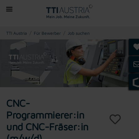
You are here:
TTI Austria
Für Bewerber
Job suchen
CNC-
Programmierer:in
und CNC-Fräser:in
(m/w/d)