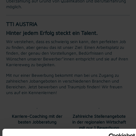
Überzahlung auf Grund von Qualifikation und Berufserfahrung
möglich.
TTI AUSTRIA
Hinter jedem Erfolg steckt ein Talent.
Wir verstehen, dass es schwierig sein kann, den perfekten Job
zu finden, aber genau das ist unser Ziel: Einen Arbeitsplatz zu
finden, der genau den Vorstellungen, Bedürfnissen und
Wünschen unserer Bewerber*innen entspricht und sie auf ihren
Karriereweg zu begleiten.
Mit nur einer Bewerbung bekommt man bei uns Zugang zu
zahlreichen Jobangeboten in verschiedenen Branchen und
Bereichen. Jetzt bewerben und Traumjob finden! Wir freuen
uns auf ein Kennenlernen!
Karriere-Coaching mit der
Zahlreiche Stellenangebote
besten Jobberatung
in der regionalen Wirtschaft
mit nur 1 Bewerbung