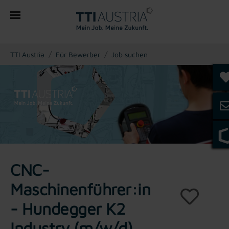
You are here:
TTI Austria
Für Bewerber
Job suchen
CNC-
Maschinenführer:in
- Hundegger K2
Industry (m/w/d)