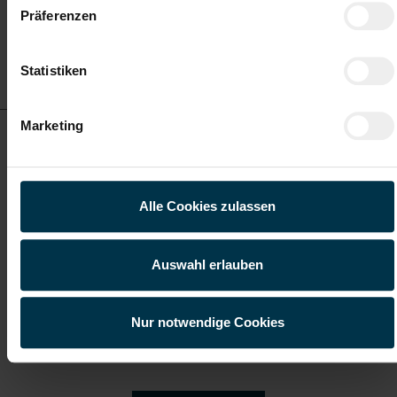
Präferenzen
Details zu diesem Job
Statistiken
anzeigen
Marketing
SPS-Spezialist mit Blick fürs Ganze (m/w/d)
ab EUR 3.009,34
Alle Cookies zulassen
Vollzeit
Auswahl erlauben
Nur notwendige Cookies
Randegg