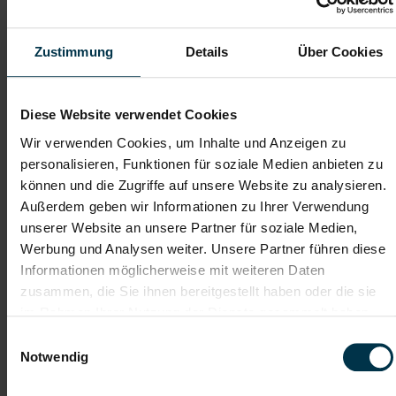
Soziale Absicherung durch
Tolle Aus- und
TTI-Betriebsrat und
Weiterbildungsangebote
Zustimmung
Details
Über Cookies
Fairnessabkommen
sowie Aufstiegsmöglichkeiten
Diese Website verwendet Cookies
Weitere interessante Jobmöglichkeiten
Wir verwenden Cookies, um Inhalte und Anzeigen zu
personalisieren, Funktionen für soziale Medien anbieten zu
Lagerarbeiter Randegg Teilzeit 25 Std (m/w/d)
können und die Zugriffe auf unsere Website zu analysieren.
Außerdem geben wir Informationen zu Ihrer Verwendung
unserer Website an unsere Partner für soziale Medien,
ab EUR 17,50
Werbung und Analysen weiter. Unsere Partner führen diese
Informationen möglicherweise mit weiteren Daten
zusammen, die Sie ihnen bereitgestellt haben oder die sie
Teilzeit
im Rahmen Ihrer Nutzung der Dienste gesammelt haben.
Einwilligungsauswahl
Notwendig
Randegg