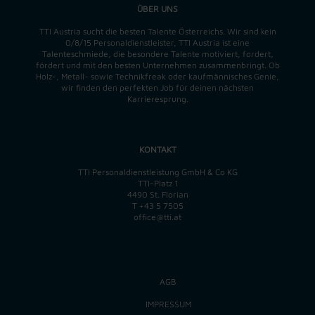
ÜBER UNS
TTI Austria sucht die besten Talente Österreichs. Wir sind kein
0/8/15 Personaldienstleister, TTI Austria ist eine
Talenteschmiede, die besondere Talente motiviert, fordert,
fördert und mit den besten Unternehmen zusammenbringt. Ob
Holz-, Metall- sowie Technikfreak oder kaufmännisches Genie,
wir finden
den perfekten
Job für deinen nächsten
Karrieresprung.
KONTAKT
TTI Personaldienstleistung GmbH & Co KG
TTI-Platz 1
4490 St. Florian
T
+43 5 7505
office@tti.at
AGB
IMPRESSUM